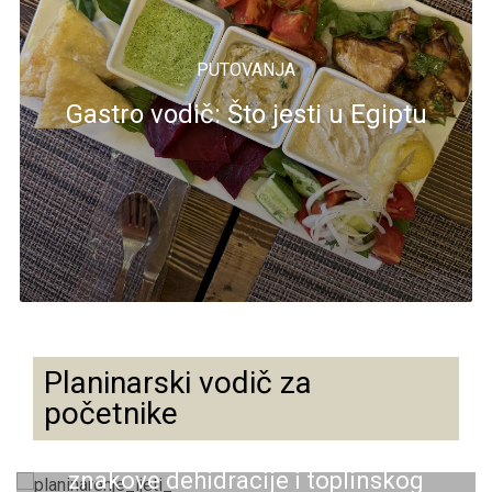
PUTOVANJA
Gastro vodič: Što jesti u Egiptu
Planinarski vodič za
početnike
Planinarenje ljeti: Kako prepoznati prve
znakove dehidracije i toplinskog