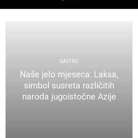
GASTRO
Naše jelo mjeseca: Laksa,
simbol susreta različitih
naroda jugoistočne Azije