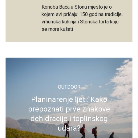
Konoba Baća u Stonu mjesto je o
kojem svi pričaju: 150 godina tradicije,
vrhunska kuhinja i Stonska torta koju
se mora kušati
OUTDOOR
Planinarenje ljeti: Kako
prepoznati prve znakove
dehidracije i toplinskog
udara?