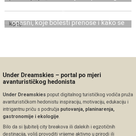
udara?
Što odjenuti za ljetno planinarenje i
kako se zaštititi od sunca
Veliki vodič o krpeljima: Koliko su
opasni, koje bolesti prenose i kako se
zaštititi
Under Dreamskies – portal po mjeri
avanturističkog hedonista
Under Dreamskies
poput digitalnog turističkog vodiča pruža
avanturističkom hedonistu inspiraciju, motivaciju, edukaciju i
intrigantnu priču s područja
putovanja, planinarenja,
gastronomije i ekologije
.
Bilo da si ljubitelj city breakova ili dalekih i egzotičnih
destinacija, voliš provoditi vrijeme aktivno u prirodi ili