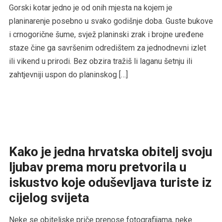
Gorski kotar jedno je od onih mjesta na kojem je
planinarenje posebno u svako godišnje doba. Guste bukove
i crnogorične šume, svjež planinski zrak i brojne uređene
staze čine ga savršenim odredištem za jednodnevni izlet
ili vikend u prirodi. Bez obzira tražiš li laganu šetnju ili
zahtjevniji uspon do planinskog […]
Kako je jedna hrvatska obitelj svoju
ljubav prema moru pretvorila u
iskustvo koje oduševljava turiste iz
cijelog svijeta
Neke se obiteljske priče prenose fotografijama, neke