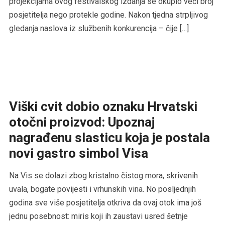
projekcijama ovog festivalskog izdanja se okupio veći broj
posjetitelja nego protekle godine. Nakon tjedna strpljivog
gledanja naslova iz službenih konkurencija – čije […]
Viški cvit dobio oznaku Hrvatski
otočni proizvod: Upoznaj
nagrađenu slasticu koja je postala
novi gastro simbol Visa
Na Vis se dolazi zbog kristalno čistog mora, skrivenih
uvala, bogate povijesti i vrhunskih vina. No posljednjih
godina sve više posjetitelja otkriva da ovaj otok ima još
jednu posebnost: miris koji ih zaustavi usred šetnje