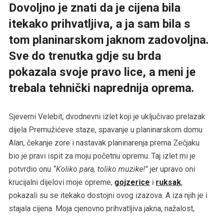
Dovoljno je znati da je cijena bila
itekako prihvatljiva, a ja sam bila s
tom planinarskom jaknom zadovoljna.
Sve do trenutka gdje su brda
pokazala svoje pravo lice, a meni je
trebala tehnički naprednija oprema.
Sjeverni Velebit, dvodnevni izlet koji je uključivao prelazak
dijela Premužićeve staze, spavanje u planinarskom domu
Alan, čekanje zore i nastavak planinarenja prema Zečjaku
bio je pravi ispit za moju početnu opremu. Taj izlet mi je
potvrdio onu
“Koliko para, toliko muzike!”
jer upravo oni
krucijalni dijelovi moje opreme,
gojzerice
i
ruksak
,
pokazali su se itekako dostojni ovog izazova. A iza njih je i
stajala cijena. Moja cjenovno prihvatljiva jakna, nažalost,