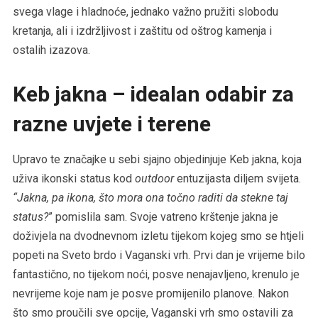
svega vlage i hladnoće, jednako važno pružiti slobodu
kretanja, ali i izdržljivost i zaštitu od oštrog kamenja i
ostalih izazova.
Keb jakna – idealan odabir za
razne uvjete i terene
Upravo te značajke u sebi sjajno objedinjuje Keb jakna, koja
uživa ikonski status kod
outdoor
entuzijasta diljem svijeta.
“Jakna, pa ikona, što mora ona točno raditi da stekne taj
status?
” pomislila sam. Svoje vatreno krštenje jakna je
doživjela na dvodnevnom izletu tijekom kojeg smo se htjeli
popeti na Sveto brdo i Vaganski vrh. Prvi dan je vrijeme bilo
fantastično, no tijekom noći, posve nenajavljeno, krenulo je
nevrijeme koje nam je posve promijenilo planove. Nakon
što smo proučili sve opcije, Vaganski vrh smo ostavili za