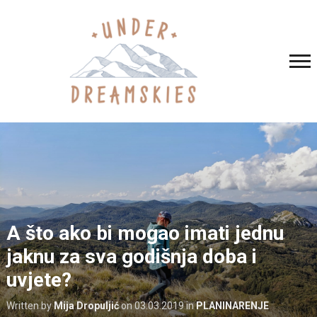
A što ako bi mogao imati jednu
jaknu za sva godišnja doba i
uvjete?
Written by
Mija Dropuljić
on
03.03.2019
in
PLANINARENJE