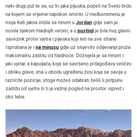
neki drugi put te se, uz tri jaka pljuska, popeli na Sveto brdo
na kojem se vrijeme napokon smirilo. U međuvremenu je
moja Keb jakna otišla sa mnom u
Jordan
gdje sam je
nosila tijekom hladnijih večeri, a u
pustinji
je bila moj glavni
saveznik protiv vjetra i pijeska koji leti na sve strane.
Isprobana je i
na minusu
gdje uz slojevito odijevanja pruža
maksimalnu zaštitu od hladnoće. Doživjela je sa mnom i
jaki vjetar, a kapuljača, koja se savršeno prilagođava veličini
i obliku glave, ima u obodu ugrađenu žicu koja se savija u
različite pozicije, stoga možeš odabrati želiš li potpunu
zaštitu od vjetra ili ti ja važniji pogled na prostor ispred i
oko tebe.