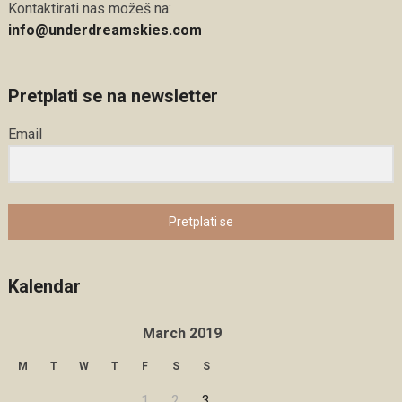
Kontaktirati nas možeš na:
info@underdreamskies.com
Pretplati se na newsletter
Email
Pretplati se
Kalendar
March 2019
M
T
W
T
F
S
S
1
2
3