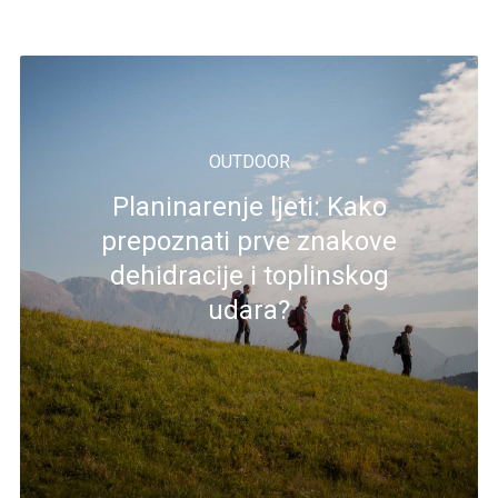
OUTDOOR
Planinarenje ljeti: Kako
prepoznati prve znakove
dehidracije i toplinskog
udara?