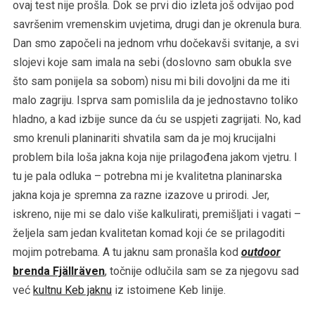
ovaj test nije prošla. Dok se prvi dio izleta još odvijao pod
savršenim vremenskim uvjetima, drugi dan je okrenula bura.
Dan smo započeli na jednom vrhu dočekavši svitanje, a svi
slojevi koje sam imala na sebi (doslovno sam obukla sve
što sam ponijela sa sobom) nisu mi bili dovoljni da me iti
malo zagriju. Isprva sam pomislila da je jednostavno toliko
hladno, a kad izbije sunce da ću se uspjeti zagrijati. No, kad
smo krenuli planinariti shvatila sam da je moj krucijalni
problem bila loša jakna koja nije prilagođena jakom vjetru. I
tu je pala odluka – potrebna mi je kvalitetna planinarska
jakna koja je spremna za razne izazove u prirodi. Jer,
iskreno, nije mi se dalo više kalkulirati, premišljati i vagati –
željela sam jedan kvalitetan komad koji će se prilagoditi
mojim potrebama. A tu jaknu sam pronašla kod
outdoor
brenda Fjällräven
, točnije odlučila sam se za njegovu sad
već
kultnu Keb jaknu
iz istoimene Keb linije.