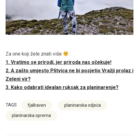
Za one koji žele znati više
:
1. Vratimo se prirodi, jer priroda nas očekuje!
2. A zašto umjesto Plitvica ne bi posjetio Vražji prolaz i
Zeleni vir?
3. Kako odabrati idealan ruksak za planinarenje?
TAGS
fjallraven
planinarska odjeća
planinarska oprema