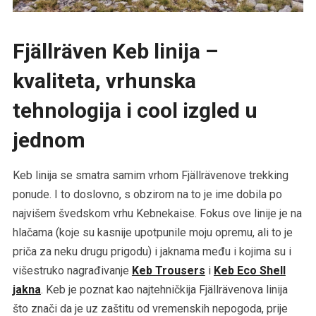
Fjällräven Keb linija –
kvaliteta, vrhunska
tehnologija i cool izgled u
jednom
Keb linija se smatra samim vrhom Fjällrävenove trekking
ponude. I to doslovno, s obzirom na to je ime dobila po
najvišem švedskom vrhu Kebnekaise. Fokus ove linije je na
hlačama (koje su kasnije upotpunile moju opremu, ali to je
priča za neku drugu prigodu) i jaknama među i kojima su i
višestruko nagrađivanje
Keb Trousers
i
Keb Eco Shell
jakna
. Keb je poznat kao najtehničkija Fjällrävenova linija
što znači da je uz zaštitu od vremenskih nepogoda, prije