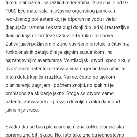
ture u planinama i na različitim terenima. Izrađena je od G-
1000 Eco materijala, mješavine organskog pamuka i
recikliranog poliestera koji je otporan na vodu i vjetar
(kapuljača, ramena i ekstra dugi donji dio leđa) i rastezljive
tkanine koja se proteže uzduž leđa, ruku i džepova.
Zahvaljujući pažljivom dizajnu savršeno pristaje, a čitav niz
funkcionalnih detalja čini je sjajnim suputnikom i na
najzahtjevnijim avanturama. Ventilacijski otvori ispod ruku s
dvostranim patentnim zatvaračima su jedan tako sitan, ali
bitan detalj koji čini razliku. Naime, često se tijekom
planinarenja zagrijem i počnem znojiti, no ipak mi je
prehladno za skidanje jakne. Stoga se otvore samo
patentni zatvarači koji pružaju dovoljno zraka da ispod
jakne nije vruće.
Svatko tko se bavi planinarenjem zna koliko planinarska
oprema zna biti skupa. No, isto tako zna da jednostavno