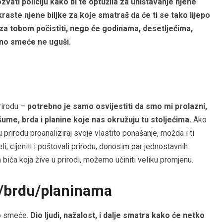
zvati policiju kako bi te optužila za uništavanje njene
kraste njene biljke za koje smatraš da će ti se tako lijepo
za tobom počistiti, nego će godinama, desetljećima,
lano smeće ne uguši.
rirodu –
potrebno je samo osvijestiti da smo mi prolazni,
šume, brda i planine koje nas okružuju tu stoljećima.
Ako
 u prirodu proanaliziraj svoje vlastito ponašanje, možda i ti
li, cijenili i poštovali prirodu, donosim par jednostavnih
 bića koja žive u prirodi, možemo učiniti veliku promjenu.
i/brdu/planinama
vo smeće.
Dio ljudi, nažalost, i dalje smatra kako će netko