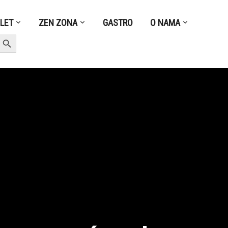
ZLET
ZEN ZONA
GASTRO
O NAMA
earch Button