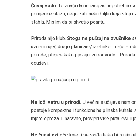
Čuvaj vodu.
To znači da ne rasipaš nepotrebno, a a
primjerice stazu, nego zalij neku biljku koja stoji u
stabla. Mislim da si shvatio poantu.
Priroda nije klub.
Stoga ne puštaj na zvučnike s
uznemiruješ drugo planinare/izletnike. Treće – o
prirode, ptičice kako pjevaju, žubor vode… Priroda i
oduševi.
Ne loži vatru u prirodi.
U većini slučajeva nam ona
postoje kompaktna i funkcionalna plinska kuhala. A
mjere opreza. I, naravno, provjeri više puta jesi li 
Ne čupaj cvijeće
koje ti se sviđa kako bi s njim 