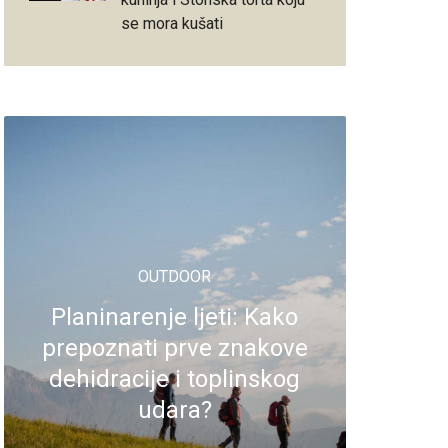
se mora kušati
OUTDOOR
Planinarenje ljeti: Kako
prepoznati prve znakove
dehidracije i toplinskog
udara?