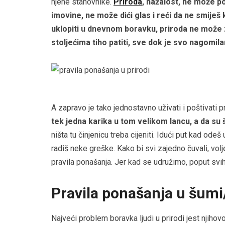
njene stanovnike.
Priroda
, nažalost, ne može po
imovine, ne može dići glas i reći da ne smiješ 
uklopiti u dnevnom boravku, priroda ne može 
stoljećima tiho patiti, sve dok je svo nagomi
A zapravo je tako jednostavno uživati i poštivati p
tek jedna karika u tom velikom lancu, a da su 
ništa tu činjenicu treba cijeniti. Idući put kad odeš
radiš neke greške. Kako bi svi zajedno čuvali, volje
pravila ponašanja. Jer kad se udružimo, poput svih
Pravila ponašanja u šum
Najveći problem boravka ljudi u prirodi jest njiho