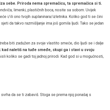
li iza sebe. Priroda nema spremačicu, ta spremačica si ti.
dviča, limenki, plastičnih boca, nosite sa sobom. Uvijek
e i/ili ono tvojih suplaninara/izletnika. Koliko god ti se čini
sjeti da takvo razmišljanje ima još gomila ljudi. Tako se jedan
reba biti zadužen za svoje vlastito smeće, dio ljudi se i dalje
 kad naletiš na tuđe smeđe, skupi ga i stavi u svoju
i koliko se gadi toj jadnoj prirodi. Kad god si u mogućnosti,
a svrha da se ti zabaviš. Stoga se prema njoj ponašaj s