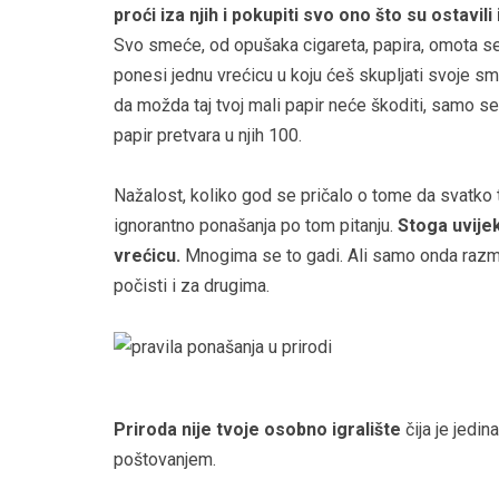
proći iza njih i pokupiti svo ono što su ostavi
Svo smeće, od opušaka cigareta, papira, omota sen
ponesi jednu vrećicu u koju ćeš skupljati svoje smeć
da možda taj tvoj mali papir neće škoditi, samo se 
papir pretvara u njih 100.
Nažalost, koliko god se pričalo o tome da svatko t
ignorantno ponašanja po tom pitanju.
Stoga uvijek
vrećicu.
Mnogima se to gadi. Ali samo onda razmisl
počisti i za drugima.
Priroda nije tvoje osobno igralište
čija je jedin
poštovanjem.