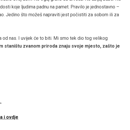
dosti koje ljudima padnu na pamet. Pravilo je jednostavno –
o. Jedino što možeš napraviti jest počistiti za sobom ili za
 od nas. I uvijek će to biti. Mi smo tek dio tog velikog
m staništu zvanom priroda znaju svoje mjesto, zašto je
…
a i ovdje