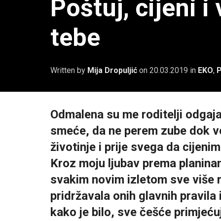
Poštuj, cijeni i
tebe
Written by
Mija Dropuljić
on
20.03.2019
in
EKO
,
Odmalena su me roditelji odgaja
smeće, da ne perem zube dok voda
životinje i prije svega da cijeni
Kroz moju ljubav prema planinam
svakim novim izletom sve više 
pridržavala onih glavnih pravila
kako je bilo, sve češće primjeću