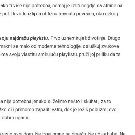
ko ti više nije potrebna, nemoj je izliti negdje sa strane na
z put. Ili vodu izlij na obližnu travnatu površinu, oko nekog
voju najdražu
playlistu
.
Prvo uznemiruješ životinje. Drugo
dmakni se malo od moderne tehnologije, osluškuj zvukove
ma svoju vlastitu smirujuću playlistu, pruži joj priliku da te
 nije potrebna jer ako si želimo nešto i skuhati, za to
ko si i primoren zapaliti vatru, dok je ložiš poduzmi sve
je dobro ugasio.
ukrasio svoj dom. Ne trgaj grane sa drveća. Ne ubijaj bube. Ne