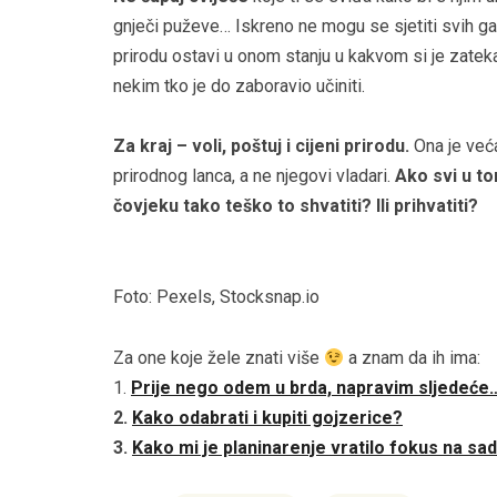
gnječi puževe… Iskreno ne mogu se sjetiti svih ga
prirodu ostavi u onom stanju u kakvom si je zateka
nekim tko je do zaboravio učiniti.
Za kraj – voli, poštuj i cijeni prirodu.
Ona je veća
prirodnog lanca, a ne njegovi vladari.
Ako svi u to
čovjeku tako teško to shvatiti? Ili prihvatiti?
Foto: Pexels, Stocksnap.io
Za one koje žele znati više
a znam da ih ima:
1.
Prije nego odem u brda, napravim sljedeće
2.
Kako odabrati i kupiti gojzerice?
3.
Kako mi je planinarenje vratilo fokus na sad