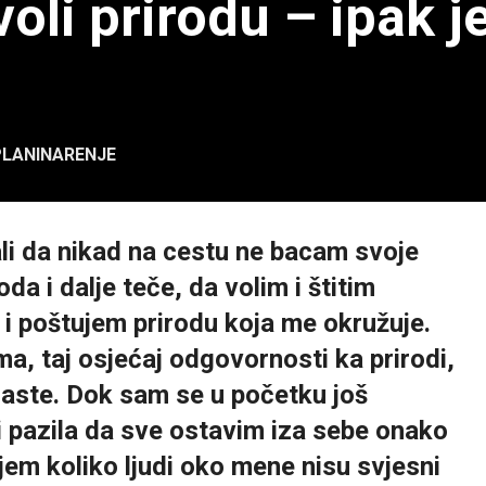
 voli prirodu – ipak 
PLANINARENJE
li da nikad na cestu ne bacam svoje
 i dalje teče, da volim i štitim
m i poštujem prirodu koja me okružuje.
a, taj osjećaj odgovornosti ka prirodi,
raste. Dok sam se u početku još
 i pazila da sve ostavim iza sebe onako
jem koliko ljudi oko mene nisu svjesni