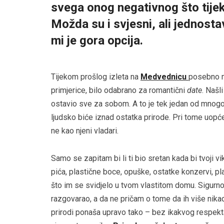
svega onog negativnog što tijek
Možda su i svjesni, ali jednosta
mi je gora opcija.
Tijekom prošlog izleta na
Medvednicu
posebno me
primjerice, bilo odabrano za romantični
date
. Našl
ostavio sve za sobom. A to je tek jedan od mnogo
ljudsko biće iznad ostatka prirode. Pri tome uopće
ne kao njeni vladari.
Samo se zapitam bi li ti bio sretan kada bi tvoji 
pića, plastične boce, opuške, ostatke konzervi, pla
što im se svidjelo u tvom vlastitom domu. Sigurno b
razgovarao, a da ne pričam o tome da ih više nikad
prirodi ponaša upravo tako – bez ikakvog respekt