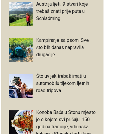
Austrija ljeti: 9 stvari koje
trebaš znati prije puta u
Schladming
Kampiranje sa psom: Sve
što bih danas napravila
drugačije
Što uvijek trebaš imati u
automobilu tijekom ljetnih
road tripova
Konoba Baća u Stonu mjesto
je o kojem svi pričaju: 150
godina tradicije, vrhunska
kuhinja i Stonska torta koju