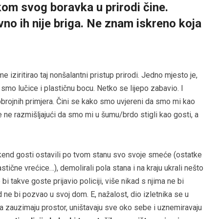
om svog boravka u prirodi čine.
vno ih nije briga. Ne znam iskreno koja
 iziritirao taj nonšalantni pristup prirodi. Jedno mjesto je,
i smo lučice i plastičnu bocu. Netko se lijepo zabavio. I
brojnih primjera. Čini se kako smo uvjereni da smo mi kao
 ne razmišljajući da smo mi u šumu/brdo stigli kao gosti, a
vikend gosti ostavili po tvom stanu svo svoje smeće (ostatke
stične vrećice…), demolirali pola stana i na kraju ukrali nešto
i takve goste prijavio policiji, više nikad s njima ne bi
 ne bi pozvao u svoj dom. E, nažalost, dio izletnika se u
a zauzimaju prostor, uništavaju sve oko sebe i uznemiravaju