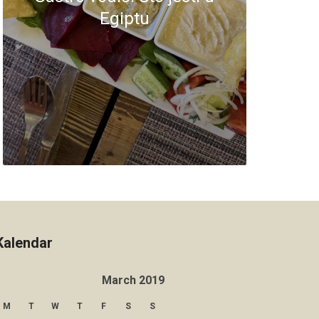
Egiptu
Kalendar
March 2019
M
T
W
T
F
S
S