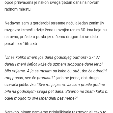
opće prihvaćena je nakon svega tjedan dana na novom
radnom mjestu.
Nedavno sam u garderobi teretane načula jedan zanimljiv
razgovor između dvije žene u svojim ranim 30-ima koje su,
naravno, pričale o poslu jer o čemu drugom bi se dalo
pričati iza 18h sati.
“Znaš koliko imam još dana godišnjeg odmora? 37! 37
dana! I meni šefica kaže da uzmem slobodne dane jer bi
bilo vrijeme. A ja se mislim pa kako ću otić’, tko će odraditi
moj posao, sve će propasti?”
, jada se jedna, dok druga
uzvraća jadikovku: “
Sve mi je jasno. Ja sam prošle godine
bila na godišnjem svega pet dana. Stvarno ne znam kako bi
odjel mogao to sve ishendlati bez mene?”
Naravno, nisam namjerno prisluškivala razgovor, ali tako to