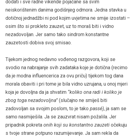
dodati i sve radne vikende pojačane sa svim
neiskorištenim danima godišnjeg odmora. Jedna stavka u
dotičnoj jednadžbi ni pod kojim uvjetima ne smije izostati –
osim što si prokleto zauzet, uz to moraš biti i vidno
nezadovoljan. Jer samo tako sindrom konstantne
zauzetosti dobiva svoj smisao.
Tijekom jednog nedavno vođenog razgovora, koji se
svodio na nabrajanje svih zadataka koje je dotična (recimo
da je modna influencerica za ovu priču) tijekom tog dana
morala obaviti i pri tome je bila vidno uzrujana, u onoj mjeri
koja je dovoljna da ja shvatim
“koliko ona radi i koliko je
zbog toga nezadovoljna”
(slučajno ne smiješ biti
zadovoljan sa svojim poslom, to je tako
passé)
, ja sam se
samo nasmiješila. Ja se zauzvrat nisam požalila. Jer
pripadnik pokreta
onih koji su konstantno zauzeti
očekuju
s tvoje strane potpuno razumijevanje. Ja sam rekla da