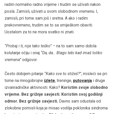
radim normalno radno vrijeme i trudim se uživati nakon
posla. Zamisli, uživati u svom slobodnom vremenu. I,
zamisli, pri tome sam još i sretna. A ako i radim
prekovremeno, trudim se to sa smiješkom obaviti.
Uostalom za to ne mora svatko ni znati.
“Probaj i ti, nije tako teško” –
na to sam samo dobila
kolutanje očiju i onaj
“Da, da… Blago tebi kad imaš toliko
vremena”
odgovor
.
Često dobijem pitanje
“Kako sve to stižeš?”
, misleći se pri
tome na mnogobrojne
izlete
, treninge,
putovanja
i druge
izvanradničke aktivnosti. Kako?
Koristim svoje slobodno
vrijeme. Bez grižnje savjesti. Koristim svoj godišnji
odmor. Bez grižnje savjesti.
Davno sam odustala od
zlokobne pomisli koja je misao vodilja poklonika sindroma