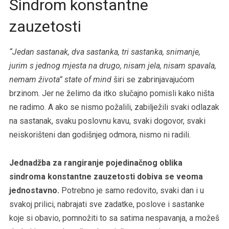
Sindrom konstantne
zauzetosti
“Jedan sastanak, dva sastanka, tri sastanka, snimanje,
jurim s jednog mjesta na drugo, nisam jela, nisam spavala,
nemam života”
state of mind
širi se zabrinjavajućom
brzinom. Jer ne želimo da itko slučajno pomisli kako ništa
ne radimo. A ako se nismo požalili, zabilježili svaki odlazak
na sastanak, svaku poslovnu kavu, svaki dogovor, svaki
neiskorišteni dan godišnjeg odmora, nismo ni radili.
Jednadžba za rangiranje pojedinačnog oblika
sindroma konstantne zauzetosti dobiva se veoma
jednostavno.
Potrebno je samo redovito, svaki dan i u
svakoj prilici, nabrajati sve zadatke, poslove i sastanke
koje si obavio, pomnožiti to sa satima nespavanja, a možeš