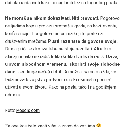
duboko uzdahnuti kako bi naglasili težinu tog istog posla.
Ne moraš se nikom dokazivati. Niti pravdati.
Pogotovo
ne ljudima koje u prolazu sretneš u gradu, na kavi, eventu,
konferenciji… I pogotovo ne onima koji te prate na
društvenim mrežama.
Pusti rezultate da govore svoje.
Druga priča je ako iza tebe ne stoje rezultati. Ali u tom
slučaju ionako ne radiš toliko koliko tvrdiš da radiš.
Uživaj
u svom slobodnom vremenu. Iskoristi svoje slobodne
dane.
Jer druge nećeš dobiti. A možda, samo možda, se
tada nezadovoljstvo pretvori u široki osmijeh i počneš
uživati u svom životu. Kako na poslu, tako i na godišnjem
odmoru.
Foto:
Pexels.com
Za one koji žele znati više, a znam da vas ima
: