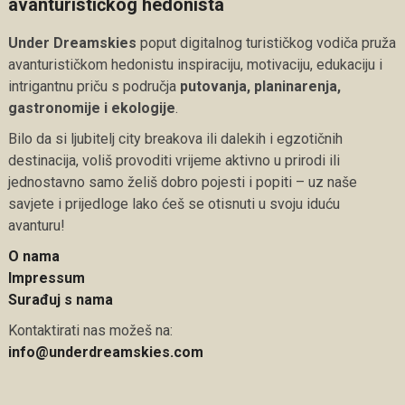
avanturističkog hedonista
Under Dreamskies
poput digitalnog turističkog vodiča pruža
avanturističkom hedonistu inspiraciju, motivaciju, edukaciju i
intrigantnu priču s područja
putovanja, planinarenja,
gastronomije i ekologije
.
Bilo da si ljubitelj city breakova ili dalekih i egzotičnih
destinacija, voliš provoditi vrijeme aktivno u prirodi ili
jednostavno samo želiš dobro pojesti i popiti – uz naše
savjete i prijedloge lako ćeš se otisnuti u svoju iduću
avanturu!
O nama
Impressum
Surađuj s nama
Kontaktirati nas možeš na:
info@underdreamskies.com