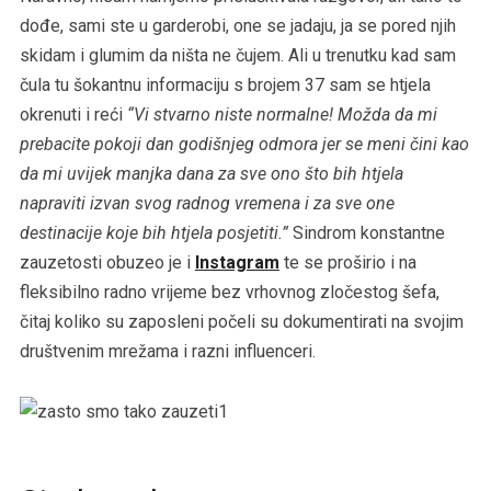
dođe, sami ste u garderobi, one se jadaju, ja se pored njih
skidam i glumim da ništa ne čujem. Ali u trenutku kad sam
čula tu šokantnu informaciju s brojem 37 sam se htjela
okrenuti i reći
“Vi stvarno niste normalne! Možda da mi
prebacite pokoji dan godišnjeg odmora jer se meni čini kao
da mi uvijek manjka dana za sve ono što bih htjela
napraviti izvan svog radnog vremena i za sve one
destinacije koje bih htjela posjetiti.”
Sindrom konstantne
zauzetosti obuzeo je i
Instagram
te se proširio i na
fleksibilno radno vrijeme bez vrhovnog zločestog šefa,
čitaj koliko su zaposleni počeli su dokumentirati na svojim
društvenim mrežama i razni influenceri.