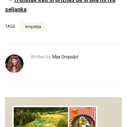
seljanka
TAGS
empatija
Written by
Mija Dropuljić