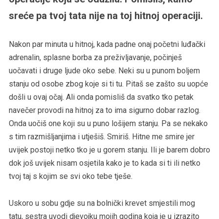
sreće pa tvoj tata nije na toj hitnoj operaciji.
Nakon par minuta u hitnoj, kada padne onaj početni luđački
adrenalin, splasne borba za preživljavanje, počinješ
uočavati i druge ljude oko sebe. Neki su u punom boljem
stanju od osobe zbog koje si ti tu. Pitaš se zašto su uopće
došli u ovaj očaj. Ali onda pomisliš da svatko tko petak
navečer provodi na hitnoj za to ima sigurno dobar razlog.
Onda uočiš one koji su u puno lošijem stanju. Pa se nekako
s tim razmišljanjima i utješiš. Smiriš. Hitne me smire jer
uvijek postoji netko tko je u gorem stanju. Ili je barem dobro
dok još uvijek nisam osjetila kako je to kada si ti ili netko
tvoj taj s kojim se svi oko tebe tješe.
Uskoro u sobu gdje su na bolnički krevet smjestili mog
tatu, sestra uvodi djevojku mojih godina koja je u izrazito