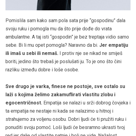
Pomislila sam kako sam pola sata prije “gospodinu” dala
svoju ruku i pomogla mu da što prije dođe do vrata
ambulantne. A taj isti “gospodin” je bez treptaja vidio samo
sebe. Bi li mu opet pomogla? Naravno da bi.
Jer empatiju
ili imaš u sebi ili nemaš.
I protiv nje se nikad ne smiješ
boriti, jedino što trebaš je poslušati ju. To je ono što čini
razliku između dobre i loše osobe.
Sve drugo je varka, finese ne postoje, sve ostalo su
laži s kojima želimo zakamuflirati vlastitu zlobu i
egocentričnost.
Empatija se nalazi u srži dobrog čovjeka i
ta empatija ne nestaje ni kada se nalazimo u hitnoj i
strahujemo za voljenu osobu. Dobri ljudi će ti pružiti ruku i
ponuditi svoju pomoć. Loši ljudi će besramno ukrasti tvoj
red jer dalje od vlastite patnje i boli ne vide. Nažalost,