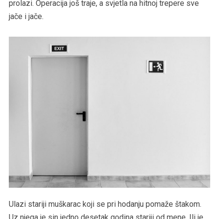
prolazi. Operacija još traje, a svjetla na hitnoj trepere sve
jače i jače.
Ulazi stariji muškarac koji se pri hodanju pomaže štakom.
Uz njega je sin jedno desetak godina stariji od mene. Ili je