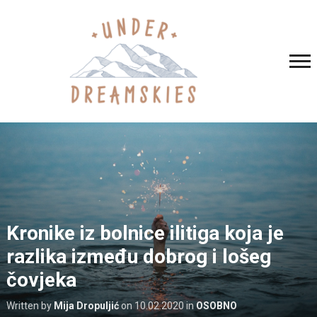
Kronike iz bolnice ilitiga koja je
razlika između dobrog i lošeg
čovjeka
Written by
Mija Dropuljić
on
10.02.2020
in
OSOBNO