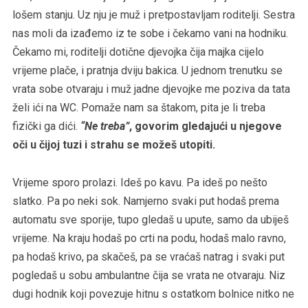
lošem stanju. Uz nju je muž i pretpostavljam roditelji. Sestra
nas moli da izađemo iz te sobe i čekamo vani na hodniku.
Čekamo mi, roditelji dotične djevojka čija majka cijelo
vrijeme plače, i pratnja dviju bakica. U jednom trenutku se
vrata sobe otvaraju i muž jadne djevojke me poziva da tata
želi ići na WC. Pomaže nam sa štakom, pita je li treba
fizički ga dići.
“Ne treba”
, govorim gledajući u njegove
oči u čijoj tuzi i strahu se možeš utopiti.
Vrijeme sporo prolazi. Ideš po kavu. Pa ideš po nešto
slatko. Pa po neki sok. Namjerno svaki put hodaš prema
automatu sve sporije, tupo gledaš u upute, samo da ubiješ
vrijeme. Na kraju hodaš po crti na podu, hodaš malo ravno,
pa hodaš krivo, pa skačeš, pa se vraćaš natrag i svaki put
pogledaš u sobu ambulantne čija se vrata ne otvaraju. Niz
dugi hodnik koji povezuje hitnu s ostatkom bolnice nitko ne