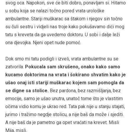
svog oca. Napokon, sve će biti dobro, ponavljam si. Hitamo
u sobu koja se nalazi točno pored vrata urološke
ambulantne. Stariji muškarac sa štakom i njegov sin točno
su čuli sestru i vidjeli nas troje kako pokušavamo dići mog
tatu s kreveta da ga uvedemo doktoru. U sobi i dalje leži
ona djevojka. Njeni opet nude pomoć.
Dok smo mi tatu podigli i izveli, vrata ambulantne su se
zatvorila.
Pokucala sam skrušeno, onako kako samo
kucamo doktorima na vrata i šokirano shvatim kako je
ušao onaj isti stariji muškarac kojem sam pomogla da
se digne sa stolice.
Bez pardona, bez razmišljanja, bez
emocije, samo je ušao unutra, unatoč tome što je vlastitim
očima vidio komu je ukrao red. Tata pak nije u stanju stajati,
jurimo i tražimo negdje stolicu, a nije baš da može i sjediti.
A nije baš da je pametno ga opet vraćati na krevet. Misli
Mija, misli.