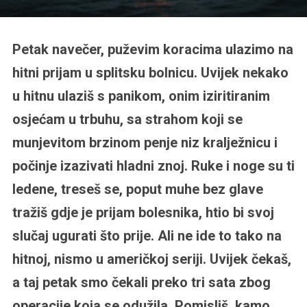
Petak navečer, puževim koracima ulazimo na
hitni prijam u splitsku bolnicu. Uvijek nekako
u hitnu ulaziš s panikom, onim iziritiranim
osjećam u trbuhu, sa strahom koji se
munjevitom brzinom penje niz kralježnicu i
počinje izazivati hladni znoj. Ruke i noge su ti
ledene, treseš se, poput muhe bez glave
tražiš gdje je prijam bolesnika, htio bi svoj
slučaj ugurati što prije. Ali ne ide to tako na
hitnoj, nismo u američkoj seriji. Uvijek čekaš,
a taj petak smo čekali preko tri sata zbog
operacije koja se odužila. Pomisliš, kamo