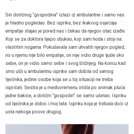
Sin dotičnog “gospodina” izlazi iz ambulantne i samo nas
je hladno pogledao. Bez isprike, bez ikakvog osjećaja
empatije stajao je pored nas i čekao da njegov otac izađe.
Koji se za doktora lijepo obukao, koji sam hoda i stoji na
vlastitim nogama. Pokušavala sam uhvatiti njegov pogled,
no u njemu nije bilo empatije, on nije vidio druge ljude oko
sebe, on je vidio samo sebe i svog bližnjeg. Na koncu kad
smo ušli u ambulantnu isprike sam dobila od samog
liječnika, jedine osobe koja se u toj situaciji ne treba
ispričati. Sestra je u međuvremenu otišla po snimak pluća
jadne bakice, a dotični “gospodin” se samo ušetao. Ispriku
od liječnika je dobio i moj tata. Ispriku koja je trebala doći iz
usta nekoga posve drugog.