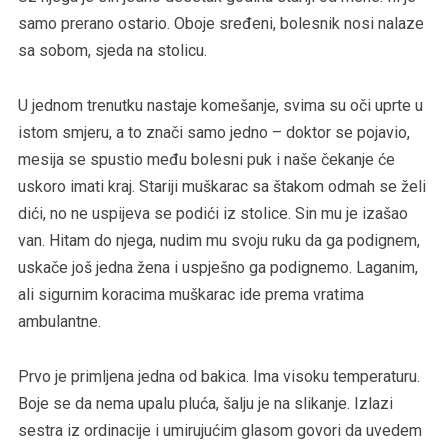
samo prerano ostario. Oboje sređeni, bolesnik nosi nalaze
sa sobom, sjeda na stolicu.
U jednom trenutku nastaje komešanje, svima su oči uprte u
istom smjeru, a to znači samo jedno – doktor se pojavio,
mesija se spustio među bolesni puk i naše čekanje će
uskoro imati kraj. Stariji muškarac sa štakom odmah se želi
dići, no ne uspijeva se podići iz stolice. Sin mu je izašao
van. Hitam do njega, nudim mu svoju ruku da ga podignem,
uskače još jedna žena i uspješno ga podignemo. Laganim,
ali sigurnim koracima muškarac ide prema vratima
ambulantne.
Prvo je primljena jedna od bakica. Ima visoku temperaturu.
Boje se da nema upalu pluća, šalju je na slikanje. Izlazi
sestra iz ordinacije i umirujućim glasom govori da uvedem