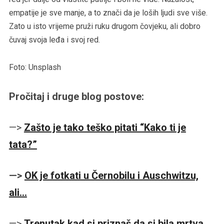
empatije je sve manje, a to znači da je loših ljudi sve više.
Zato u isto vrijeme pruži ruku drugom čovjeku, ali dobro
čuvaj svoja leđa i svoj red.
Foto: Unsplash
Pročitaj i druge blog postove:
—>
Zašto je tako teško pitati “Kako ti je
tata?”
—>
OK je fotkati u Černobilu i Auschwitzu,
ali…
—>
Trenutak kad si priznaš da si bila mrtva