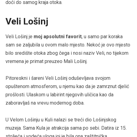
doći do samog kraja otoka.
Veli Lošinj
Veli Lošinj je
moj apsolutni favorit
, u samo par koraka
sam se zaljubila u ovom malo mjesto. Nekoć je ovo mjesto
bilo središte otoka zbog čega i nosi naziv Veli, no tijekom
vremena je primat preuzeo Mali Lošinj.
Pitoreskni i šareni Veli Lošinj oduševljava svojom
opuštenom atmosferom, u njemu kao da je zamrznut djelić
prošlosti. Ulaskom u labirint njegovih uličica kao da
zaboravljaš na vrevu modernog doba.
U Velom Lošinju u Kuli nalazi se treći dio Lošinjskog
muzeja. Sama Kula je atrakcija sama po sebi. Datira iz 15.
stoljeća i vodeća uloga joj je bila ona zaštitnička.