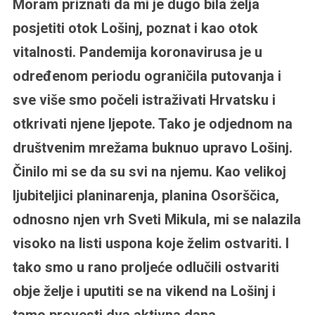
Moram priznati da mi je dugo bila želja
posjetiti otok Lošinj, poznat i kao otok
vitalnosti. Pandemija koronavirusa je u
određenom periodu ograničila putovanja i
sve više smo počeli istraživati Hrvatsku i
otkrivati njene ljepote. Tako je odjednom na
društvenim mrežama buknuo upravo Lošinj.
Činilo mi se da su svi na njemu. Kao velikoj
ljubiteljici planinarenja, planina Osorščica,
odnosno njen vrh Sveti Mikula, mi se nalazila
visoko na listi uspona koje želim ostvariti. I
tako smo u rano proljeće odlučili ostvariti
obje želje i uputiti se na vikend na Lošinj i
tamo provesti dva aktivna dana.