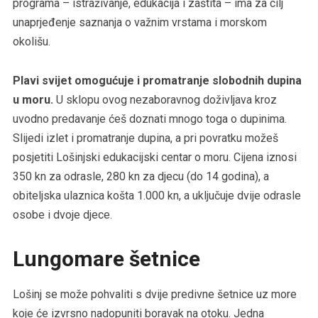
programa – istraživanje, edukacija i zaštita – ima za cilj
unaprjeđenje saznanja o važnim vrstama i morskom
okolišu.
Plavi svijet omogućuje i promatranje slobodnih dupina
u moru.
U sklopu ovog nezaboravnog doživljava kroz
uvodno predavanje ćeš doznati mnogo toga o dupinima.
Slijedi izlet i promatranje dupina, a pri povratku možeš
posjetiti Lošinjski edukacijski centar o moru. Cijena iznosi
350 kn za odrasle, 280 kn za djecu (do 14 godina), a
obiteljska ulaznica košta 1.000 kn, a uključuje dvije odrasle
osobe i dvoje djece.
Lungomare šetnice
Lošinj se može pohvaliti s dvije predivne šetnice uz more
koje će izvrsno nadopuniti boravak na otoku. Jedna