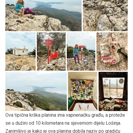
Ova tipična krška planina ima vapnenačku građu, a proteže
se u dužini od 10 kilometara na sjevernom dijelu Lošinja.
Zanimljivo je kako je ova planina dobila naziv po gradiću