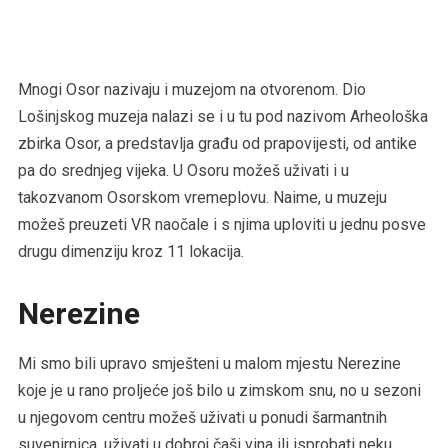
Mnogi Osor nazivaju i muzejom na otvorenom. Dio
Lošinjskog muzeja nalazi se i u tu pod nazivom Arheološka
zbirka Osor, a predstavlja građu od prapovijesti, od antike
pa do srednjeg vijeka. U Osoru možeš uživati i u
takozvanom Osorskom vremeplovu. Naime, u muzeju
možeš preuzeti VR naočale i s njima uploviti u jednu posve
drugu dimenziju kroz 11 lokacija.
Nerezine
Mi smo bili upravo smješteni u malom mjestu Nerezine
koje je u rano proljeće još bilo u zimskom snu, no u sezoni
u njegovom centru možeš uživati u ponudi šarmantnih
suvenirnica, uživati u dobroj čaši vina ili isprobati neku