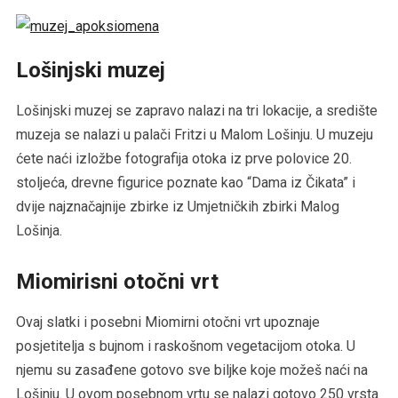
Lošinjski muzej
Lošinjski muzej se zapravo nalazi na tri lokacije, a središte
muzeja se nalazi u palači Fritzi u Malom Lošinju. U muzeju
ćete naći izložbe fotografija otoka iz prve polovice 20.
stoljeća, drevne figurice poznate kao “Dama iz Čikata” i
dvije najznačajnije zbirke iz Umjetničkih zbirki Malog
Lošinja.
Miomirisni otočni vrt
Ovaj slatki i posebni Miomirni otočni vrt upoznaje
posjetitelja s bujnom i raskošnom vegetacijom otoka. U
njemu su zasađene gotovo sve biljke koje možeš naći na
Lošinju. U ovom posebnom vrtu se nalazi gotovo 250 vrsta