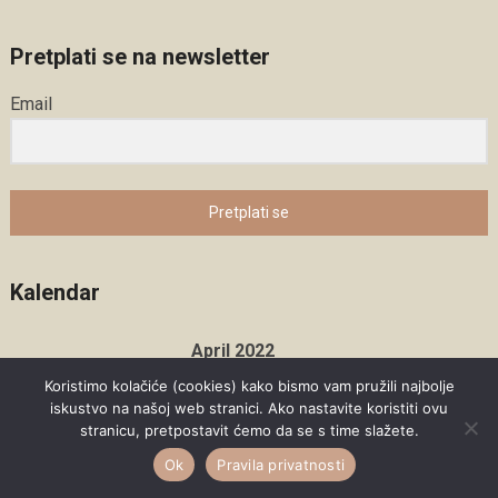
Pretplati se na newsletter
Email
Pretplati se
Kalendar
April 2022
Koristimo kolačiće (cookies) kako bismo vam pružili najbolje
M
T
W
T
F
S
S
iskustvo na našoj web stranici. Ako nastavite koristiti ovu
stranicu, pretpostavit ćemo da se s time slažete.
1
2
3
Ok
Pravila privatnosti
4
5
6
7
8
9
10