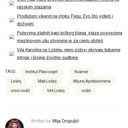
rapskim stazama
Produženi vikend na otoku Pagu: Evo što vidjeti i
doživjeti
Putevima zlatnih kapi krčkog blaga: staza posvećena
maslinovom ulju stvorena je za cijelu obitelj
Vila Karolina na Lošinju: njeni zidovi skrivaju ljubavne
intrige i brojne životne sudbine
TAGS
Institut Plavi svijet
Kvarner
Lošinj
Mali Lošinj
Muzej Apoksiomena
otoci vodič
Veli Lošinj
vodič
Written by
Mija Dropuljić