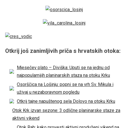
Otkrij još zanimljivih priča s hrvatskih otoka:
Mjesečev plato – Diviška: Uputi se na jednu od
najpopularnijih planinarskih staza na otoku Krku
Osorščica na Lošinju: popni se na vrh Sv. Mikula i
uživaj u nezaboravnom pogledu
Otkrij tajne napuštenog sela Dolovo na otoku Krku
Otok Krk izvan sezone: 3 odlične planinarske staze za
aktivni vikend
Otok Rab: kako provesti aktivni produženi vikend na