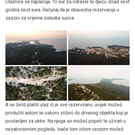
Ulaznica se naplaćuje 10 eur za odrasle te djecu iznad šest
godina šest eura. Računaj da je obavezna rezervacija u
sezoni za vrijeme zalaska sunca.
A ne želiš platiti ulaz ili je sve rezervirano, uvijek možeš
produžiti autom te uskoro stižeš do drvenog objekta koji je
postavljen za utrke. Na njega se možeš popeti te uživati u
nezaboravnom pogledu. Inače tom istom cestom možeš