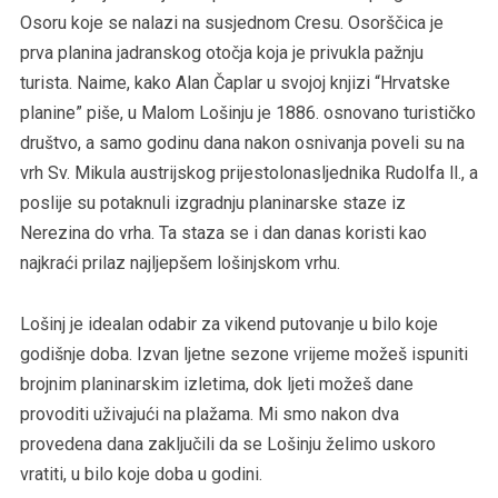
Osoru koje se nalazi na susjednom Cresu. Osorščica je
prva planina jadranskog otočja koja je privukla pažnju
turista. Naime, kako Alan Čaplar u svojoj knjizi “Hrvatske
planine” piše, u Malom Lošinju je 1886. osnovano turističko
društvo, a samo godinu dana nakon osnivanja poveli su na
vrh Sv. Mikula austrijskog prijestolonasljednika Rudolfa ll., a
poslije su potaknuli izgradnju planinarske staze iz
Nerezina do vrha. Ta staza se i dan danas koristi kao
najkraći prilaz najljepšem lošinjskom vrhu.
Lošinj je idealan odabir za vikend putovanje u bilo koje
godišnje doba. Izvan ljetne sezone vrijeme možeš ispuniti
brojnim planinarskim izletima, dok ljeti možeš dane
provoditi uživajući na plažama. Mi smo nakon dva
provedena dana zaključili da se Lošinju želimo uskoro
vratiti, u bilo koje doba u godini.