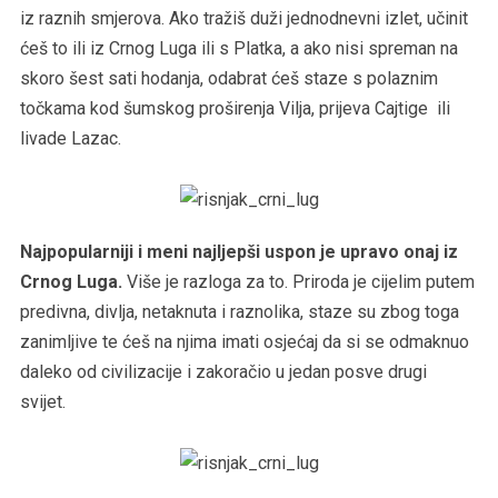
iz raznih smjerova. Ako tražiš duži jednodnevni izlet, učinit
ćeš to ili iz Crnog Luga ili s Platka, a ako nisi spreman na
skoro šest sati hodanja, odabrat ćeš staze s polaznim
točkama kod šumskog proširenja Vilja, prijeva Cajtige ili
livade Lazac.
Najpopularniji i meni najljepši uspon je upravo onaj iz
Crnog Luga.
Više je razloga za to. Priroda je cijelim putem
predivna, divlja, netaknuta i raznolika, staze su zbog toga
zanimljive te ćeš na njima imati osjećaj da si se odmaknuo
daleko od civilizacije i zakoračio u jedan posve drugi
svijet.