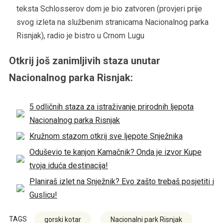
teksta Schlosserov dom je bio zatvoren (provjeri prije
svog izleta na službenim stranicama Nacionalnog parka
Risnjak), radio je bistro u Crnom Lugu
Otkrij još zanimljivih staza unutar
Nacionalnog parka Risnjak:
5 odličnih staza za istraživanje prirodnih ljepota
Nacionalnog parka Risnjak
Kružnom stazom otkrij sve ljepote Snježnika
Oduševio te kanjon Kamačnik? Onda je izvor Kupe
tvoja iduća destinacija!
Planiraš izlet na Snježnik? Evo zašto trebaš posjetiti i
Guslicu!
TAGS
gorski kotar
Nacionalni park Risnjak