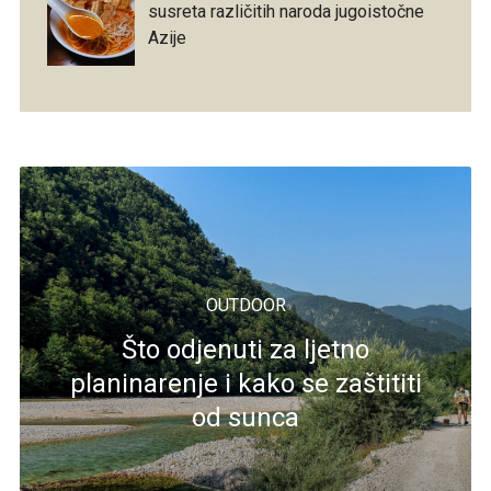
susreta različitih naroda jugoistočne
Azije
OUTDOOR
Što odjenuti za ljetno
planinarenje i kako se zaštititi
od sunca