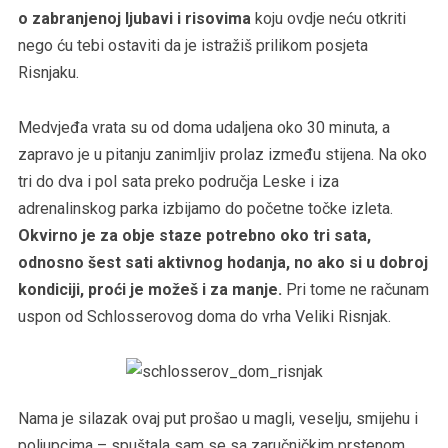
o zabranjenoj ljubavi i risovima
koju ovdje neću otkriti
nego ću tebi ostaviti da je istražiš prilikom posjeta
Risnjaku.
Medvjeđa vrata su od doma udaljena oko 30 minuta, a
zapravo je u pitanju zanimljiv prolaz između stijena. Na oko
tri do dva i pol sata preko područja Leske i iza
adrenalinskog parka izbijamo do početne točke izleta.
Okvirno je za obje staze potrebno oko tri sata,
odnosno šest sati aktivnog hodanja, no ako si u dobroj
kondiciji, proći je možeš i za manje.
Pri tome ne računam
uspon od Schlosserovog doma do vrha Veliki Risnjak.
Nama je silazak ovaj put prošao u magli, veselju, smijehu i
poljupcima – spuštala sam se sa zaručničkim prstenom.