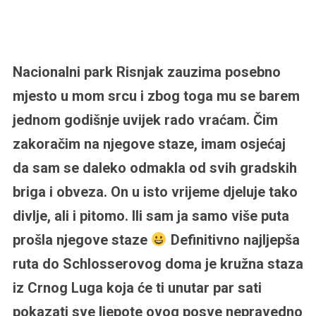
Nacionalni park Risnjak zauzima posebno
mjesto u mom srcu i zbog toga mu se barem
jednom godišnje uvijek rado vraćam. Čim
zakoračim na njegove staze, imam osjećaj
da sam se daleko odmakla od svih gradskih
briga i obveza. On u isto vrijeme djeluje tako
divlje, ali i pitomo. Ili sam ja samo više puta
prošla njegove staze
Definitivno najljepša
ruta do Schlosserovog doma je kružna staza
iz Crnog Luga koja će ti unutar par sati
pokazati sve ljepote ovog posve nepravedno