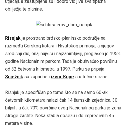
utjecaji, a zastupljena su i dobro vidljiva sva tipična
obilježja te planine.
Risnjak
je prostrano brdsko-planinsko područje na
razmeđu Gorskog kotara i Hrvatskog primorja, a njegov
središnji dio, onaj najviši i najzanimljiviji, proglašen je 1953.
godine Nacionalnim parkom. Tada je obuhvaćao površinu
od 32 četvorna kilometra, a 1997. Parku se pripaja
Snježnik
sa zapadne i
izvor Kupe
s istočne strane.
Risnjak je specifičan po tome što se na samo 60-ak
četvornih kilometara nalazi čak 14 šumskih zajednica, 30
biljnih, a čak 70% površine ovog Nacionalnog parka je zona
stroge zaštite. Neka stabla dosežu i do impresivnih 45
metara visine.