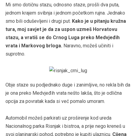
Mi smo dotičnu stazu, odnosno staze, prošli dva puta,
jednom krajem svibnja i jednom početkom rujna. Jednako
smo bili oduševljeni i drugi put.
Kako je u pitanju kružna
tura, moj savjet je da za uspon uzmeš Horvatovu
stazu, a vratiš se do Crnog Luga preko Medvjeđih
vrata i Markovog brloga.
Naravno, možeš učiniti i
suprotno.
Obje staze su podjednako duge i zanimljive, no rekla bih da
je ona preko Medvjeđih vrata nešto lakša, što je odlična
opcija za povratak kada si već pomalo umoram.
Automobil možeš parkirati uz proširenje kod ureda
Nacionalnog parka Risnjak i bistroa, a prije nego kreneš u
svoj planinarski pohod, potrebno je kupiti ulaznicu.
Cijena