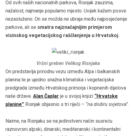
Od svih naših nacionalnih parkova, Risnjak zauzima,
nažalost, najmanje popularno mjesto. Uvijek kažem posve
nezasluženo. On se možda ne ubraja među najposjećenije
parkove, ali se
smatra najznačajnijim primjerom
visinskog vegetacijskog raščlanjenja u Hrvatskoj.
Vršni greben Velikog Risnjaka
On predstavlja prirodnu vezu između Alpa i balkanskih
planina te je ujedno snažna klimatska i vegetacijska
predgrada između Hrvatskog primorja i kopnenih dijelova
naše države.
Alan Čaplar
je u svojoj knjizi
“Hrvatske
planine”
Risnjak objasnio s tri riječi –
“na dodiru svjetova”
.
Naime, na Risnjaku se na jedinstveni način susreću
raznovrsni alpski, dinarski, mediteranski i kontinentalni