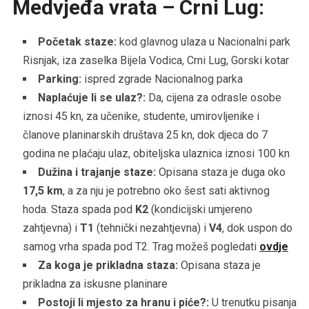
Medvjeđa vrata – Crni Lug:
Početak staze:
kod glavnog ulaza u Nacionalni park
Risnjak, iza zaselka Bijela Vodica, Crni Lug, Gorski kotar
Parking:
ispred zgrade Nacionalnog parka
Naplaćuje li se ulaz?:
Da, cijena za odrasle osobe
iznosi 45 kn, za učenike, studente, umirovljenike i
članove planinarskih društava 25 kn, dok djeca do 7
godina ne plaćaju ulaz, obiteljska ulaznica iznosi 100 kn
Dužina i trajanje staze:
Opisana staza je duga oko
17,5 km
, a za nju je potrebno oko šest sati aktivnog
hoda. Staza spada pod
K2
(kondicijski umjereno
zahtjevna) i
T1
(tehnički nezahtjevna) i
V4
, dok uspon do
samog vrha spada pod T2. Trag možeš pogledati
ovdje
Za koga je prikladna staza:
Opisana staza je
prikladna za iskusne planinare
Postoji li mjesto za hranu i piće?:
U trenutku pisanja