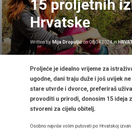
15 proljetnih iz
Hrvatske
Written by
Mija Dropuljić
on
08.04.2024
in
HRVA
Proljeće je idealno vrijeme za istraži
ugodne, dani traju duže i još uvijek ne 
stare utvrde i dvorce, preferiraš uživat
provoditi u prirodi, donosim 15 ideja z
stvoreni za cijelu obitelj.
Osobno najviše volim putovati po Hrvatskoj izvan