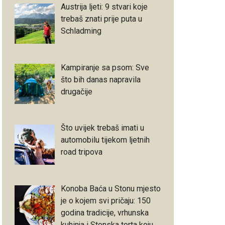
Austrija ljeti: 9 stvari koje
trebaš znati prije puta u
Schladming
Kampiranje sa psom: Sve
što bih danas napravila
drugačije
Što uvijek trebaš imati u
automobilu tijekom ljetnih
road tripova
Konoba Baća u Stonu mjesto
je o kojem svi pričaju: 150
godina tradicije, vrhunska
kuhinja i Stonska torta koju