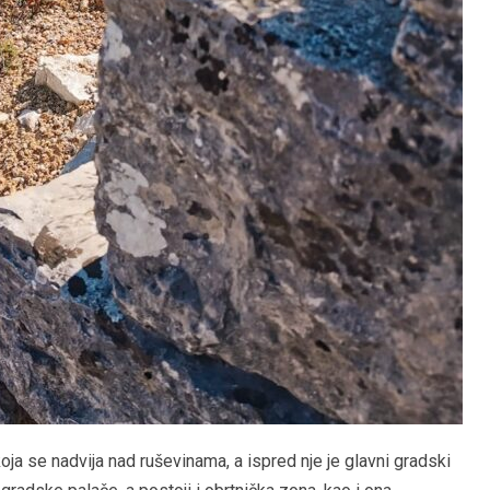
oja se nadvija nad ruševinama, a ispred nje je glavni gradski