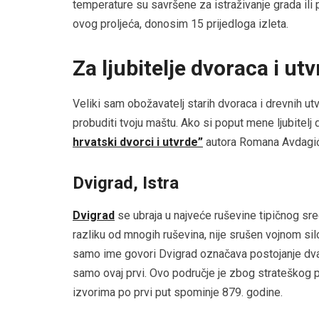
temperature su savršene za istraživanje grada ili 
ovog proljeća, donosim 15 prijedloga izleta.
Za ljubitelje dvoraca i ut
Veliki sam obožavatelj starih dvoraca i drevnih ut
probuditi tvoju maštu. Ako si poput mene ljubitelj 
hrvatski dvorci i utvrde”
autora Romana Avdagića
Dvigrad, Istra
Dvigrad
se ubraja u najveće ruševine tipičnog sre
razliku od mnogih ruševina, nije srušen vojnom s
samo ime govori Dvigrad označava postojanje dva d
samo ovaj prvi. Ovo područje je zbog strateškog p
izvorima po prvi put spominje 879. godine.