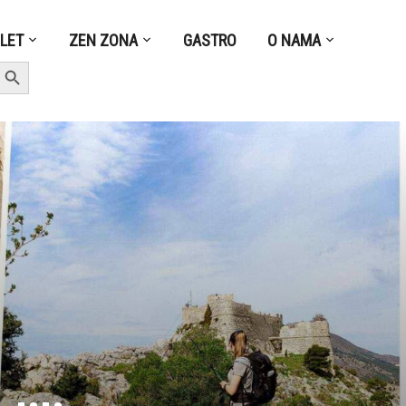
ZLET
ZEN ZONA
GASTRO
O NAMA
earch Button