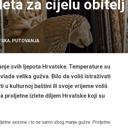
leta za cijelu obitelj
TSKA
,
PUTOVANJA
vanje svih ljepota Hrvatske. Temperature su
vlada velika gužva. Bilo da voliš istraživati
i u kulturnoj baštini ili svoje vrijeme voliš
a proljetne izlete diljem Hrvatske koji su
 ljetne sezone i to ne samo zbog manje gužve. Proljetne