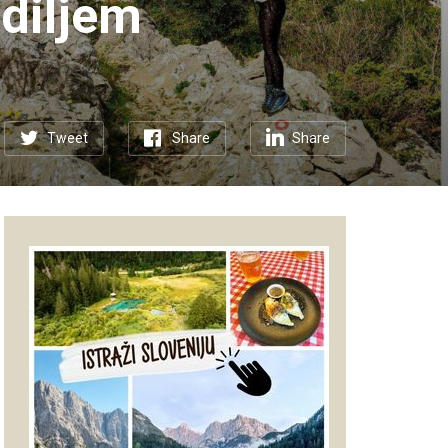
 diljem
Tweet
Share
Share