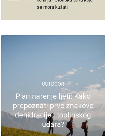
se mora kušati
OUTDOOR
Planinarenje ljeti: Kako
prepoznati prve znakove
dehidracije i toplinskog
udara?