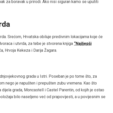
pak za boravak u prirodi. Ako nisi siguran kamo se uputiti
vrda
vrda. Srećom, Hrvatska obiluje predivnim lokacijama koje će
dvoraca i utvrda, za tebe je stvorena knjiga
“Najljepši
, Hrvoja Kekeza i Darija Žagara.
dnjovjekovnog grada u Istri. Poseban je po tome što, za
ilom nego je napušten i prepušten zubu vremena. Kao što
ijela grada, Moncastell i Castel Parentin, od kojih je ostao
oložaja bilo naseljeno već od prapovijesti, a u povijesnim se