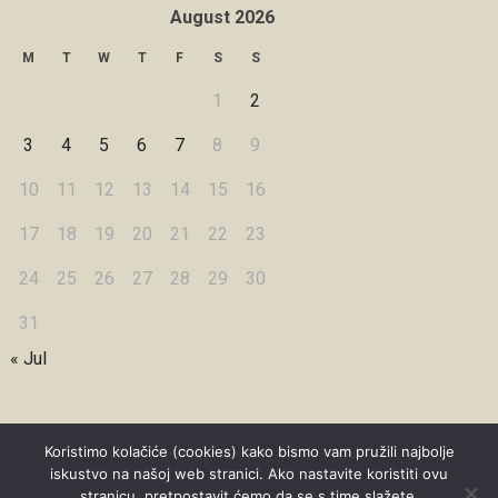
August 2026
M
T
W
T
F
S
S
1
2
3
4
5
6
7
8
9
10
11
12
13
14
15
16
17
18
19
20
21
22
23
24
25
26
27
28
29
30
31
« Jul
Koristimo kolačiće (cookies) kako bismo vam pružili najbolje
iskustvo na našoj web stranici. Ako nastavite koristiti ovu
Copyright © 2026 Under Dreamskies
stranicu, pretpostavit ćemo da se s time slažete.