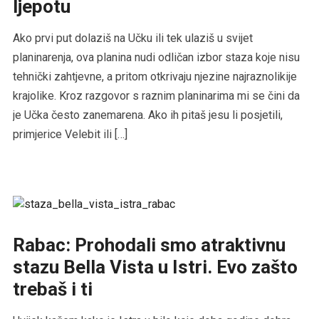
ljepotu
Ako prvi put dolaziš na Učku ili tek ulaziš u svijet
planinarenja, ova planina nudi odličan izbor staza koje nisu
tehnički zahtjevne, a pritom otkrivaju njezine najraznolikije
krajolike. Kroz razgovor s raznim planinarima mi se čini da
je Učka često zanemarena. Ako ih pitaš jesu li posjetili,
primjerice Velebit ili […]
Rabac: Prohodali smo atraktivnu
stazu Bella Vista u Istri. Evo zašto
trebaš i ti