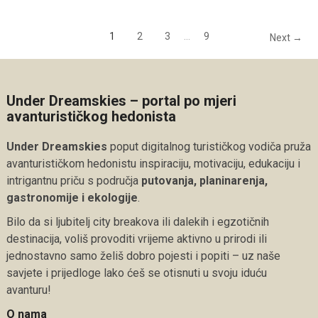
1
2
3
…
9
Next →
Under Dreamskies – portal po mjeri
avanturističkog hedonista
Under Dreamskies
poput digitalnog turističkog vodiča pruža
avanturističkom hedonistu inspiraciju, motivaciju, edukaciju i
intrigantnu priču s područja
putovanja, planinarenja,
gastronomije i ekologije
.
Bilo da si ljubitelj city breakova ili dalekih i egzotičnih
destinacija, voliš provoditi vrijeme aktivno u prirodi ili
jednostavno samo želiš dobro pojesti i popiti – uz naše
savjete i prijedloge lako ćeš se otisnuti u svoju iduću
avanturu!
O nama