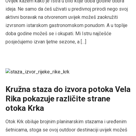
Uvijek kažem kako je Istra u bilo koje doba godine dobra
ideja. Ne samo da ćeš uživati u predivnoj prirodi nego svoj
aktivni boravak na otvorenom uvijek možeš zaokružiti
izvrsnom istarskom gastronomskom ponudom. A u toplije
doba godine možeš se i okupati. Mi Istru najčešće
posjećujemo izvan ljetne sezone, a […]
Kružna staza do izvora potoka Vela
Rika pokazuje različite strane
otoka Krka
Otok Krk obiluje brojnim planinarskim stazama i uređenim
šetnicama, stoga se ovoj outdoor destinaciji uvijek možeš