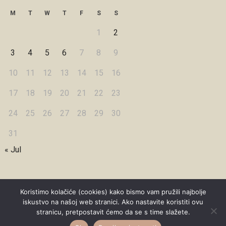
M
T
W
T
F
S
S
1
2
3
4
5
6
7
8
9
10
11
12
13
14
15
16
17
18
19
20
21
22
23
24
25
26
27
28
29
30
31
« Jul
Koristimo kolačiće (cookies) kako bismo vam pružili najbolje
iskustvo na našoj web stranici. Ako nastavite koristiti ovu
Copyright © 2026 Under Dreamskies
stranicu, pretpostavit ćemo da se s time slažete.
Designed by
WPZOOM