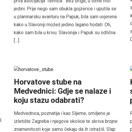
prva asocijacija “ravnica”. Bez brige, u tome nisi
s
jedini. Prije nego sam obukla gojzerice i uputila se
a
u planinarsku avanturu na Papuk, bila sam uvjerena
d
kako u Slavoniji možeš jedino lagano hodati. Oh,
s
kako sam bila u krivu. Slavonija i Papuk su odlična
D
[…]
Horvatove stube na
Medvednici: Gdje se nalaze i
koju stazu odabrati?
Medvednica, poznatija i kao Sljeme, omiljeno je
R
š
izletište Zagreba i njegove okolice te skriva brojne
p
znamenitosti koje samo čekaju da ih istražiš. Slap
p