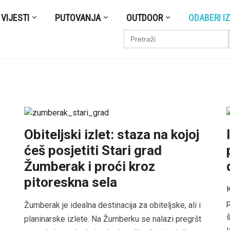
VIJESTI
PUTOVANJA
OUTDOOR
ODABERI I
S
Search
for:
a
Obiteljski izlet: staza na kojoj
ćeš posjetiti Stari grad
Žumberak i proći kroz
pitoreskna sela
p
Žumberak je idealna destinacija za obiteljske, ali i
š
planinarske izlete. Na Žumberku se nalazi pregršt