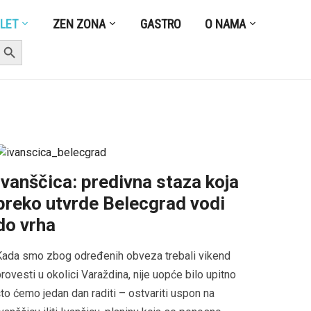
ZLET
ZEN ZONA
GASTRO
O NAMA
earch Button
Ivanščica: predivna staza koja
preko utvrde Belecgrad vodi
do vrha
Kada smo zbog određenih obveza trebali vikend
rovesti u okolici Varaždina, nije uopće bilo upitno
to ćemo jedan dan raditi – ostvariti uspon na