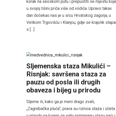
korak na seoskom putu i prepustiti se mjestu koj
u svojoj tišini priča više od vodiča. Upravo takav
dan dočekao nas je u srcu Hrvatskog zagorja, u
Velikom Trgovišću i Klanjcu, gdje se krajolik stap
s […]
Sljemenska staza Mikulići –
Risnjak: savršena staza za
pauzu od posla ili drugih
obaveza i bijeg u prirodu
Sljeme ili, kako ga je meni drago zvati,
„Zagrebačka pluća“, prava su riznica staza i izleta
u prirodu na kojem će sebi primjerenu stazu naći i