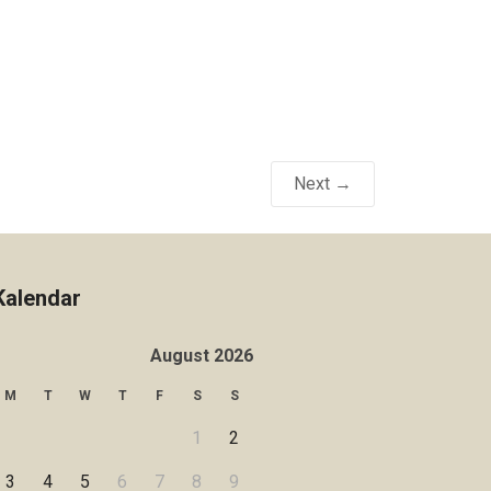
Next →
Kalendar
August 2026
M
T
W
T
F
S
S
1
2
3
4
5
6
7
8
9