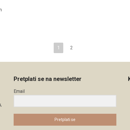
m
1
2
Pretplati se na newsletter
Email
,
Pretplati se