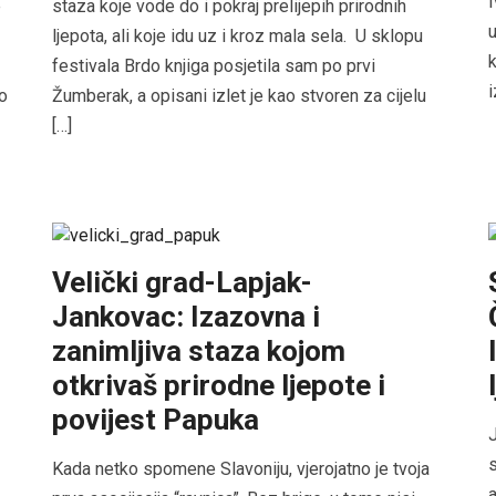
I
e
staza koje vode do i pokraj prelijepih prirodnih
u
ljepota, ali koje idu uz i kroz mala sela. U sklopu
k
festivala Brdo knjiga posjetila sam po prvi
i
ao
Žumberak, a opisani izlet je kao stvoren za cijelu
[…]
Velički grad-Lapjak-
Jankovac: Izazovna i
zanimljiva staza kojom
otkrivaš prirodne ljepote i
povijest Papuka
J
s
Kada netko spomene Slavoniju, vjerojatno je tvoja
a