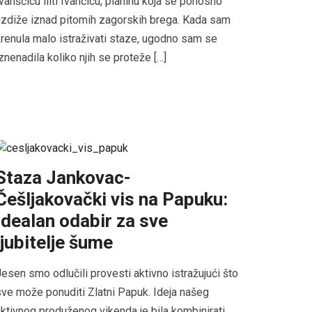
vanščicu iliti Ivančicu, planinu koja se ponosno
zdiže iznad pitomih zagorskih brega. Kada sam
renula malo istraživati staze, ugodno sam se
znenadila koliko njih se proteže […]
Staza Jankovac-
Češljakovački vis na Papuku:
Idealan odabir za sve
ljubitelje šume
esen smo odlučili provesti aktivno istražujući što
ve može ponuditi Zlatni Papuk. Ideja našeg
ktivnog produženog vikenda je bila kombinirati