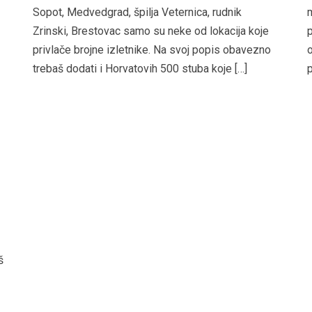
Sopot, Medvedgrad, špilja Veternica, rudnik
m
Zrinski, Brestovac samo su neke od lokacija koje
p
privlače brojne izletnike. Na svoj popis obavezno
o
trebaš dodati i Horvatovih 500 stuba koje […]
p
š