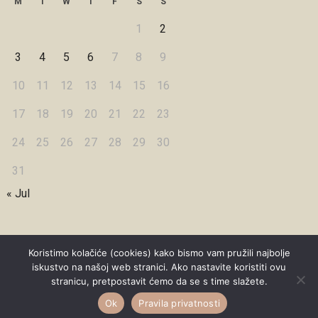
M
T
W
T
F
S
S
1
2
3
4
5
6
7
8
9
10
11
12
13
14
15
16
17
18
19
20
21
22
23
24
25
26
27
28
29
30
31
« Jul
Koristimo kolačiće (cookies) kako bismo vam pružili najbolje
iskustvo na našoj web stranici. Ako nastavite koristiti ovu
Copyright © 2026 Under Dreamskies
stranicu, pretpostavit ćemo da se s time slažete.
Designed by
WPZOOM
Ok
Pravila privatnosti