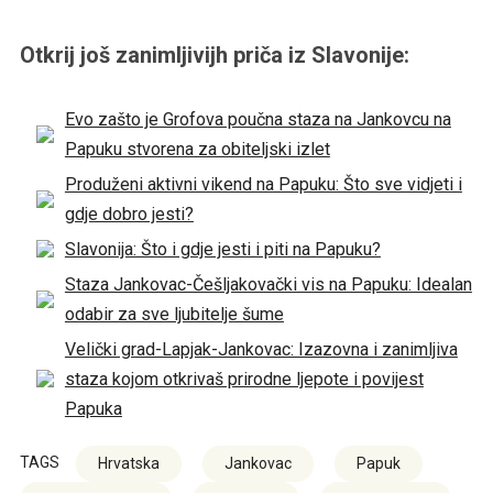
Otkrij još zanimljivijh priča iz Slavonije:
Evo zašto je Grofova poučna staza na Jankovcu na
Papuku stvorena za obiteljski izlet
Produženi aktivni vikend na Papuku: Što sve vidjeti i
gdje dobro jesti?
Slavonija: Što i gdje jesti i piti na Papuku?
Staza Jankovac-Češljakovački vis na Papuku: Idealan
odabir za sve ljubitelje šume
Velički grad-Lapjak-Jankovac: Izazovna i zanimljiva
staza kojom otkrivaš prirodne ljepote i povijest
Papuka
TAGS
Hrvatska
Jankovac
Papuk