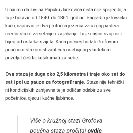
U naumu da živi na Papuku Jankovića ništa nije spriječilo, a
tu je boravio od 1840. do 1861. godine. Sagradio je lovačku
kuću, napravio je dva protočna jezerca za uzgoj pastrva,
uredio staze za šetanje i za jahanje. Tu je našao svoj mir i
bijeg od ostatka svijeta. Kada počneš hodati Grofovom
poučnom stazom shvatit ćeš osebujnog vlastelina i
poželjet ćeš taj kutak imati za sebe.
Ova staza je duga oko 2,5 kilometra i traje oko sat do
sat i pol uz pauze za fotografiranje.
Staza nije tehnički
ni kondicijskih zahtjevna te je odličan odabir za sve
početnike, djecu i kućne ljubimce.
Više o kružnoj stazi Grofova
poučna staza pročitaj
ovdje
.