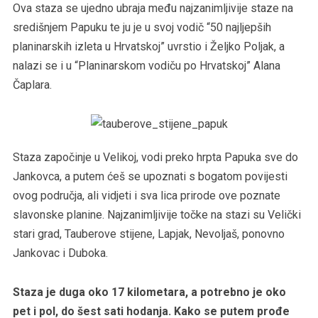
Ova staza se ujedno ubraja među najzanimljivije staze na
središnjem Papuku te ju je u svoj vodič “50 najljepših
planinarskih izleta u Hrvatskoj” uvrstio i Željko Poljak, a
nalazi se i u “Planinarskom vodiču po Hrvatskoj” Alana
Čaplara.
Staza započinje u Velikoj, vodi preko hrpta Papuka sve do
Jankovca, a putem ćeš se upoznati s bogatom povijesti
ovog područja, ali vidjeti i sva lica prirode ove poznate
slavonske planine. Najzanimljivije točke na stazi su Velički
stari grad, Tauberove stijene, Lapjak, Nevoljaš, ponovno
Jankovac i Duboka.
Staza je duga oko 17 kilometara, a potrebno je oko
pet i pol, do šest sati hodanja. Kako se putem prođe