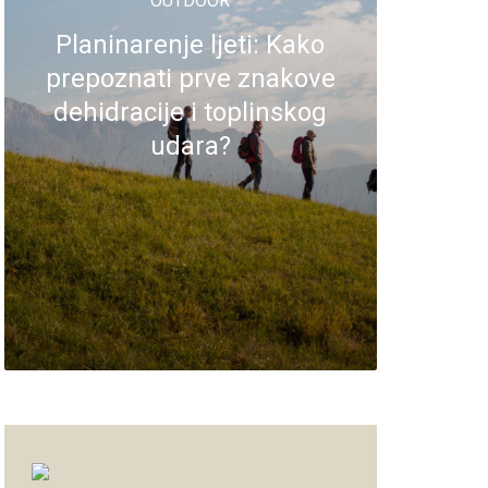
OUTDOOR
Planinarenje ljeti: Kako
prepoznati prve znakove
dehidracije i toplinskog
udara?