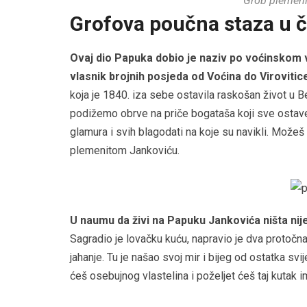
Grob plemeni
Grofova poučna staza u 
Ovaj dio Papuka dobio je naziv po voćinskom vl
vlasnik brojnih posjeda od Voćina do Virovitic
koja je 1840. iza sebe ostavila raskošan život u B
podižemo obrve na priče bogataša koji sve ostave 
glamura i svih blagodati na koje su navikli. Možeš 
plemenitom Jankoviću.
U naumu da živi na Papuku Jankovića ništa nije 
Sagradio je lovačku kuću, napravio je dva protočna
jahanje. Tu je našao svoj mir i bijeg od ostatka 
ćeš osebujnog vlastelina i poželjet ćeš taj kutak 