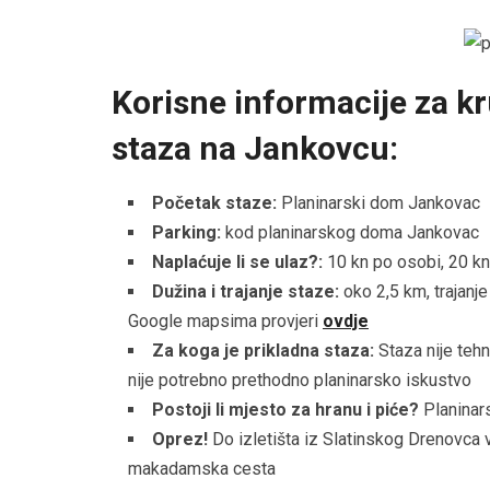
Korisne informacije za k
staza na Jankovcu:
Početak staze:
Planinarski dom Jankovac
Parking:
kod planinarskog doma Jankovac
Naplaćuje li se ulaz?:
10 kn po osobi, 20 k
Dužina i trajanje staze:
oko 2,5 km, trajanje
Google mapsima provjeri
ovdje
Za koga je prikladna staza:
Staza nije tehn
nije potrebno prethodno planinarsko iskustvo
Postoji li mjesto za hranu i piće?
Planinar
Oprez!
Do izletišta iz Slatinskog Drenovca 
makadamska cesta