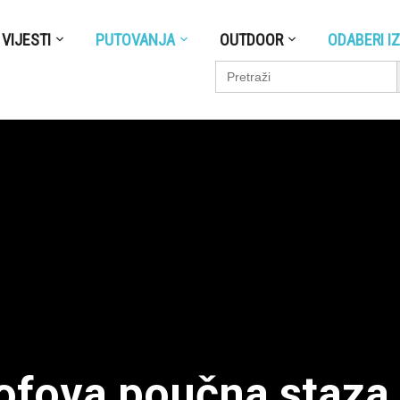
VIJESTI
PUTOVANJA
OUTDOOR
ODABERI I
S
Search
for:
rofova poučna staz