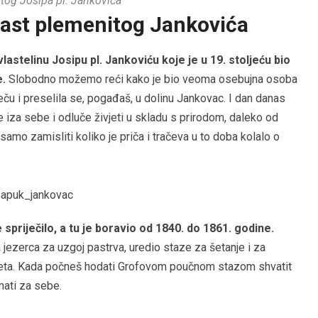
tog Josipa pl. Jankovića
čast plemenitog Jankovića
astelinu Josipu pl. Jankoviću koje je u 19. stoljeću bio
e.
Slobodno možemo reći kako je bio veoma osebujna osoba
eču i preselila se, pogađaš, u dolinu Jankovac. I dan danas
iza sebe i odluče živjeti u skladu s prirodom, daleko od
samo zamisliti koliko je priča i tračeva u to doba kolalo o
spriječilo, a tu je boravio od 1840. do 1861. godine.
 jezerca za uzgoj pastrva, uredio staze za šetanje i za
svijeta. Kada počneš hodati Grofovom poučnom stazom shvatit
imati za sebe.