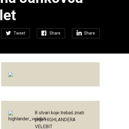
let
Tweet
Share
Share
8 stvari koje trebaš znati
prije HIGHLANDERA
VELEBIT