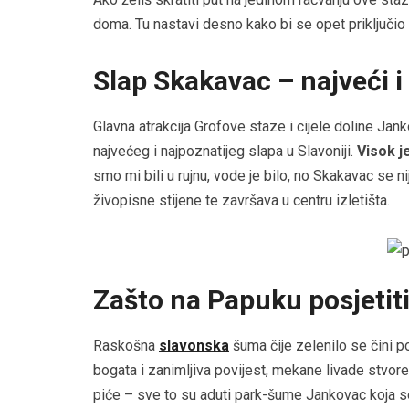
doma. Tu nastavi desno kako bi se opet priključio
Slap Skakavac – najveći i 
Glavna atrakcija Grofove staze i cijele doline Ja
najvećeg i najpoznatijeg slapa u Slavoniji.
Visok j
smo mi bili u rujnu, vode je bilo, no Skakavac se n
živopisne stijene te završava u centru izletišta.
Zašto na Papuku posjetit
Raskošna
slavonska
šuma čije zelenilo se čini po
bogata i zanimljiva povijest, mekane livade stvorene
piće – sve to su aduti park-šume Jankovac koja se