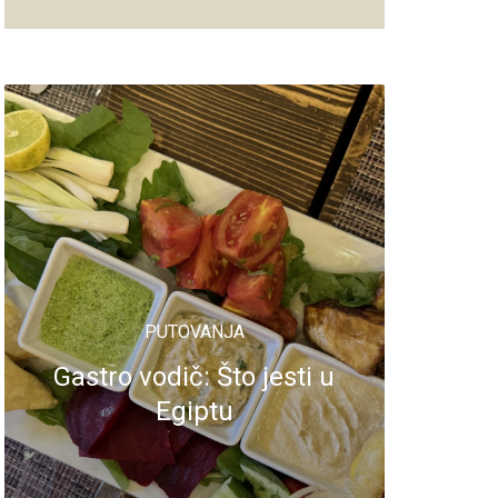
PUTOVANJA
Gastro vodič: Što jesti u
Egiptu