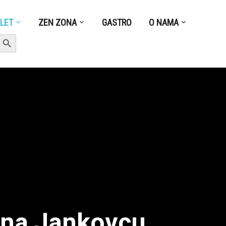
ZLET
ZEN ZONA
GASTRO
O NAMA
earch Button
a na Jankovcu