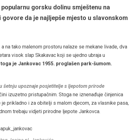
, popularnu gorsku dolinu smještenu na
i govore da je najljepše mjesto u slavonskom
, a na tako malenom prostoru nalaze se mekane livade, dva
 metara visok slap Skakavac koji se ujedno ubraja u
toga je Jankovac 1955. proglašen park-šumom.
šetnju upoznaje posjetitelje s ljepotom prirode
 čini izuzetno pristupačnim. Stoga ne iznenađuje činjenica
 je prikladno i za obitelji s malom djecom, za vlasnike pasa,
jednom trebaju vidjeti prirodne ljepote Jankovca.