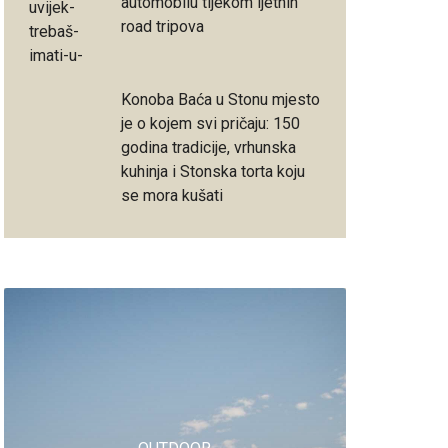
automobilu tijekom ljetnih
road tripova
Konoba Baća u Stonu mjesto
je o kojem svi pričaju: 150
godina tradicije, vrhunska
kuhinja i Stonska torta koju
se mora kušati