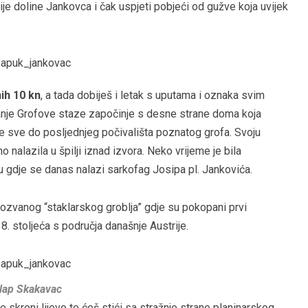
e doline Jankovca i čak uspjeti pobjeći od gužve koja uvijek
ih 10 kn
, a tada dobiješ i letak s uputama i oznaka svim
vanje Grofove staze započinje s desne strane doma koja
e sve do posljednjeg počivališta poznatog grofa. Svoju
 nalazila u špilji iznad izvora. Neko vrijeme je bila
u gdje se danas nalazi sarkofag Josipa pl. Jankovića.
kozvanog “staklarskog groblja” gdje su pokopani prvi
8. stoljeća s područja današnje Austrije.
lap Skakavac
e skreni lijevo te ćeš stići sa stražnje strane planinarskog