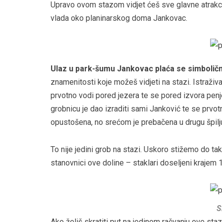
Upravo ovom stazom vidjet ćeš sve glavne atrakcij
vlada oko planinarskog doma Jankovac.
Ulaz u park-šumu Jankovac plaća se simboličn
znamenitosti koje možeš vidjeti na stazi. Istraži
prvotno vodi pored jezera te se pored izvora penj
grobnicu je dao izraditi sami Janković te se prvotno
opustošena, no srećom je prebačena u drugu špilj
To nije jedini grob na stazi. Uskoro stižemo do ta
stanovnici ove doline – staklari doseljeni krajem 1
S
Ako želiš skratiti put na jedinom račvanju ove staz