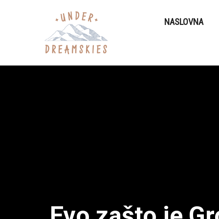
NASLOVNA
Evo zašto je G