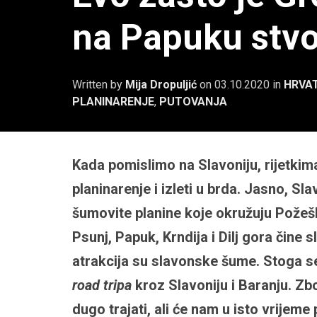
na Papuku stvor
Written by
Mija Dropuljić
on
03.10.2020
in
HRVA
PLANINARENJE
,
PUTOVANJA
Kada pomislimo na Slavoniju, rijetkim
planinarenje i izleti u brda. Jasno, Sl
šumovite planine koje okružuju Požeš
Psunj, Papuk, Krndija i Dilj gora čine
atrakcija su slavonske šume. Stoga 
road tripa
kroz Slavoniju i Baranju. Z
dugo trajati, ali će nam u isto vrijeme