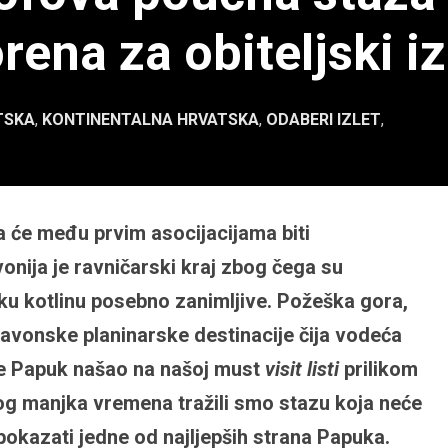
ena za obiteljski iz
TSKA
,
KONTINENTALNA HRVATSKA
,
ODABERI IZLET
,
a će među prvim asocijacijama biti
avonija je ravničarski kraj zbog čega su
ku kotlinu posebno zanimljive. Požeška gora,
 slavonske planinarske destinacije čija vodeća
se Papuk našao na našoj must
visit listi
prilikom
bog manjka vremena tražili smo stazu koja neće
 pokazati jedne od najljepših strana Papuka.