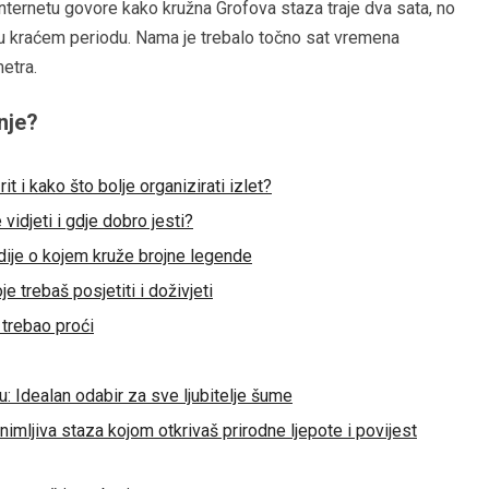
internetu govore kako kružna Grofova staza traje dva sata, no
 u kraćem periodu. Nama je trebalo točno sat vremena
metra.
anje?
 i kako što bolje organizirati izlet?
vidjeti i gdje dobro jesti?
ndije o kojem kruže brojne legende
je trebaš posjetiti i doživjeti
 trebao proći
 Idealan odabir za sve ljubitelje šume
imljiva staza kojom otkrivaš prirodne ljepote i povijest