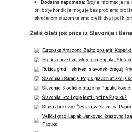
Dodatna napomena:
Brojne informacije na 
oni bolje kondicije mogu je bez problema proći
skraćenom stazom te smo prešli dva i pol kilo
Želiš čitati još priča iz Slavonije i Bar
Europska Amazona: Zašto posjetiti Kopački rit
Produženi aktivni vikend na Papuku: Što sve 
Ružica grad – skriveni slavonski dragulj Kr
Slavonija i Baranja: Popis glavnih atrakcija ko
Slavonija: 3 odlične staze na Papuku koje bi
Slavonija: Što i gdje jesti i piti na Papuku?
Staza Jankovac-Češljakovački vis na Papuku:
Velički grad-Lapjak-Jankovac: Izazovna i zan
Papuka