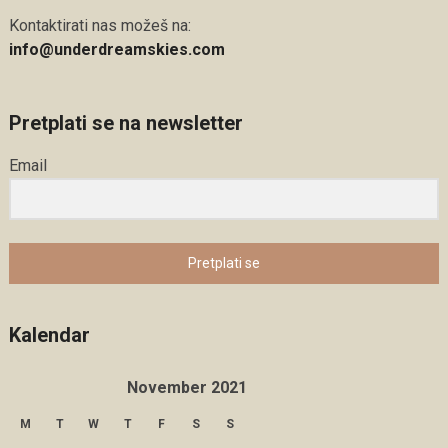
Kontaktirati nas možeš na:
info@underdreamskies.com
Pretplati se na newsletter
Email
Pretplati se
Kalendar
November 2021
M
T
W
T
F
S
S