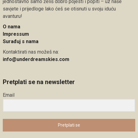
jednostavno samo želiš dobro pojesti i popiti – uz naše
savjete i prijedloge lako ćeš se otisnuti u svoju iduću
avanturu!
O nama
Impressum
Surađuj s nama
Kontaktirati nas možeš na:
info@underdreamskies.com
Pretplati se na newsletter
Email
Pretplati se