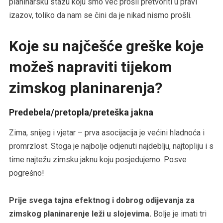
planinarsku stazu koju smo već prošli pretvoriti u pravi
izazov, toliko da nam se čini da je nikad nismo prošli.
Koje su najčešće greške koje
možeš napraviti tijekom
zimskog planinarenja?
Predebela/pretopla/preteška jakna
Zima, snijeg i vjetar – prva asocijacija je većini hladnoća i
promrzlost. Stoga je najbolje odjenuti najdeblju, najtopliju i s
time najtežu zimsku jaknu koju posjedujemo. Posve
pogrešno!
Prije svega tajna efektnog i dobrog odijevanja za
zimskog planinarenje leži u slojevima.
Bolje je imati tri