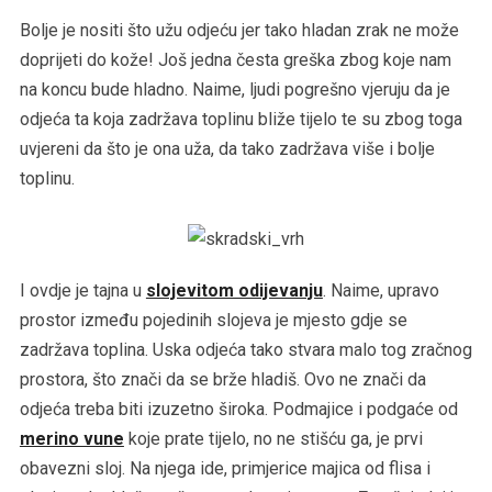
Bolje je nositi što užu odjeću jer tako hladan zrak ne može
doprijeti do kože! Još jedna česta greška zbog koje nam
na koncu bude hladno. Naime, ljudi pogrešno vjeruju da je
odjeća ta koja zadržava toplinu bliže tijelo te su zbog toga
uvjereni da što je ona uža, da tako zadržava više i bolje
toplinu.
I ovdje je tajna u
slojevitom odijevanju
. Naime, upravo
prostor između pojedinih slojeva je mjesto gdje se
zadržava toplina. Uska odjeća tako stvara malo tog zračnog
prostora, što znači da se brže hladiš. Ovo ne znači da
odjeća treba biti izuzetno široka. Podmajice i podgaće od
merino vune
koje prate tijelo, no ne stišću ga, je prvi
obavezni sloj. Na njega ide, primjerice majica od flisa i