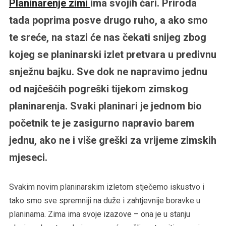
Planinarenje zimi
ima svojih čari. Priroda
tada poprima posve drugo ruho, a ako smo
te sreće, na stazi će nas čekati snijeg zbog
kojeg se planinarski izlet pretvara u predivnu
snježnu bajku. Sve dok ne napravimo jednu
od najčešćih pogreški tijekom zimskog
planinarenja. Svaki planinari je jednom bio
početnik te je zasigurno napravio barem
jednu, ako ne i više greški za vrijeme zimskih
mjeseci.
Svakim novim planinarskim izletom stječemo iskustvo i
tako smo sve spremniji na duže i zahtjevnije boravke u
planinama. Zima ima svoje izazove – ona je u stanju