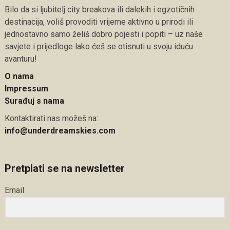
Bilo da si ljubitelj city breakova ili dalekih i egzotičnih
destinacija, voliš provoditi vrijeme aktivno u prirodi ili
jednostavno samo želiš dobro pojesti i popiti – uz naše
savjete i prijedloge lako ćeš se otisnuti u svoju iduću
avanturu!
O nama
Impressum
Surađuj s nama
Kontaktirati nas možeš na:
info@underdreamskies.com
Pretplati se na newsletter
Email