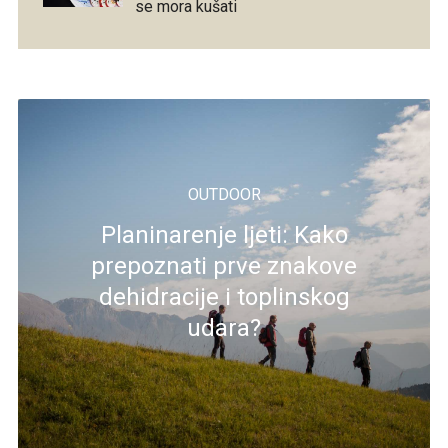
se mora kušati
OUTDOOR
Planinarenje ljeti: Kako
prepoznati prve znakove
dehidracije i toplinskog
udara?