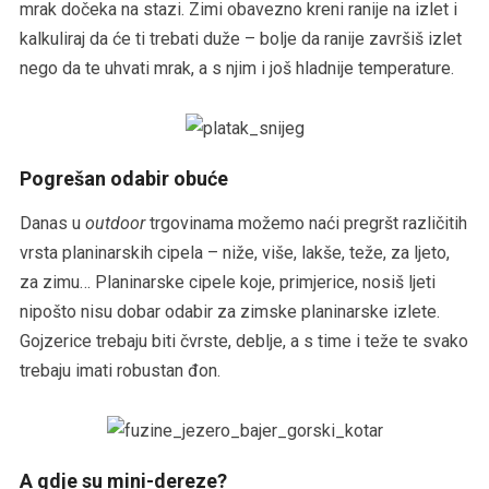
mrak dočeka na stazi. Zimi obavezno kreni ranije na izlet i
kalkuliraj da će ti trebati duže – bolje da ranije završiš izlet
nego da te uhvati mrak, a s njim i još hladnije temperature.
Pogrešan odabir obuće
Danas u
outdoor
trgovinama možemo naći pregršt različitih
vrsta planinarskih cipela – niže, više, lakše, teže, za ljeto,
za zimu… Planinarske cipele koje, primjerice, nosiš ljeti
nipošto nisu dobar odabir za zimske planinarske izlete.
Gojzerice trebaju biti čvrste, deblje, a s time i teže te svako
trebaju imati robustan đon.
A gdje su mini-dereze?