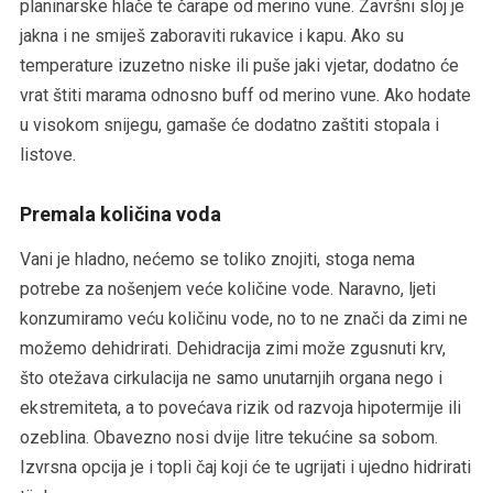
planinarske hlače te čarape od merino vune. Završni sloj je
jakna i ne smiješ zaboraviti rukavice i kapu. Ako su
temperature izuzetno niske ili puše jaki vjetar, dodatno će
vrat štiti marama odnosno buff od merino vune. Ako hodate
u visokom snijegu, gamaše će dodatno zaštiti stopala i
listove.
Premala količina voda
Vani je hladno, nećemo se toliko znojiti, stoga nema
potrebe za nošenjem veće količine vode. Naravno, ljeti
konzumiramo veću količinu vode, no to ne znači da zimi ne
možemo dehidrirati. Dehidracija zimi može zgusnuti krv,
što otežava cirkulacija ne samo unutarnjih organa nego i
ekstremiteta, a to povećava rizik od razvoja hipotermije ili
ozeblina. Obavezno nosi dvije litre tekućine sa sobom.
Izvrsna opcija je i topli čaj koji će te ugrijati i ujedno hidrirati