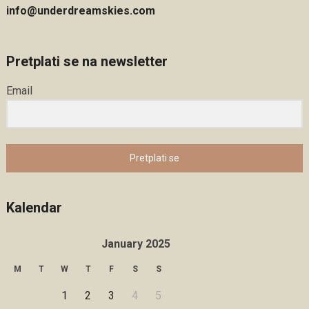
info@underdreamskies.com
Pretplati se na newsletter
Email
Pretplati se
Kalendar
January 2025
M
T
W
T
F
S
S
1
2
3
4
5