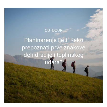
OUTDOOR
Planinarenje ljeti: Kako
prepoznati prve znakove
dehidracije i toplinskog
udara?