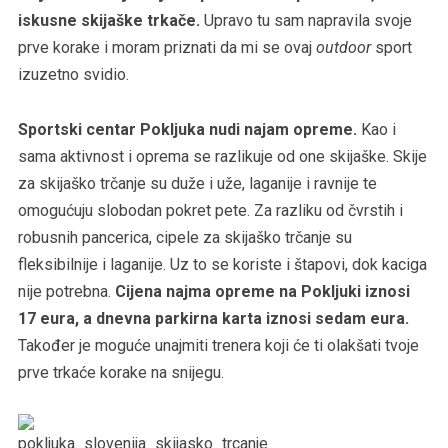
iskusne skijaške trkače.
Upravo tu sam napravila svoje
prve korake i moram priznati da mi se ovaj
outdoor
sport
izuzetno svidio.
Sportski centar Pokljuka nudi najam opreme.
Kao i
sama aktivnost i oprema se razlikuje od one skijaške. Skije
za skijaško trčanje su duže i uže, laganije i ravnije te
omogućuju slobodan pokret pete. Za razliku od čvrstih i
robusnih pancerica, cipele za skijaško trčanje su
fleksibilnije i laganije. Uz to se koriste i štapovi, dok kaciga
nije potrebna.
Cijena najma opreme na Pokljuki iznosi
17 eura, a dnevna parkirna karta iznosi sedam eura.
Također je moguće unajmiti trenera koji će ti olakšati tvoje
prve trkaće korake na snijegu.