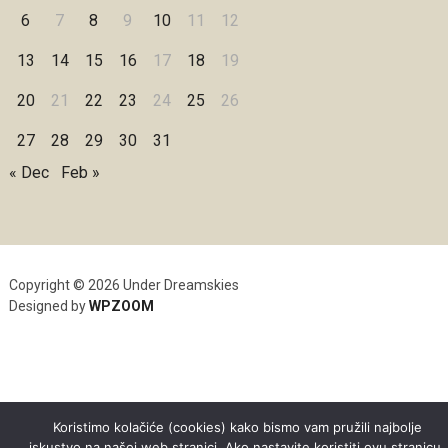
6
7
8
9
10
11
12
13
14
15
16
17
18
19
20
21
22
23
24
25
26
27
28
29
30
31
« Dec
Feb »
Copyright © 2026 Under Dreamskies
Designed by
WPZOOM
Koristimo kolačiće (cookies) kako bismo vam pružili najbolje
iskustvo na našoj web stranici. Ako nastavite koristiti ovu stranicu,