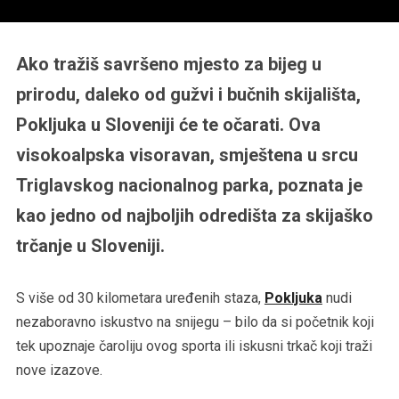
Ako tražiš savršeno mjesto za bijeg u
prirodu, daleko od gužvi i bučnih skijališta,
Pokljuka u Sloveniji će te očarati. Ova
visokoalpska visoravan, smještena u srcu
Triglavskog nacionalnog parka, poznata je
kao jedno od najboljih odredišta za skijaško
trčanje u Sloveniji.
S više od 30 kilometara uređenih staza,
Pokljuka
nudi
nezaboravno iskustvo na snijegu – bilo da si početnik koji
tek upoznaje čaroliju ovog sporta ili iskusni trkač koji traži
nove izazove.