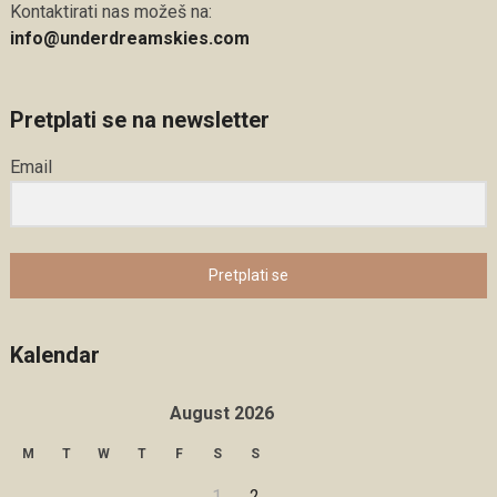
Kontaktirati nas možeš na:
info@underdreamskies.com
Pretplati se na newsletter
Email
Pretplati se
Kalendar
August 2026
M
T
W
T
F
S
S
1
2