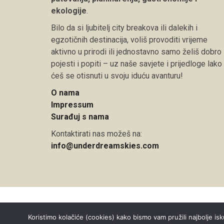
ekologije
.
Bilo da si ljubitelj city breakova ili dalekih i
egzotičnih destinacija, voliš provoditi vrijeme
aktivno u prirodi ili jednostavno samo želiš dobro
pojesti i popiti – uz naše savjete i prijedloge lako
ćeš se otisnuti u svoju iduću avanturu!
O nama
Impressum
Surađuj s nama
Kontaktirati nas možeš na:
info@underdreamskies.com
Copyright © 2026 Under Dreamskies
Koristimo kolačiće (cookies) kako bismo vam pružili najbolje isk