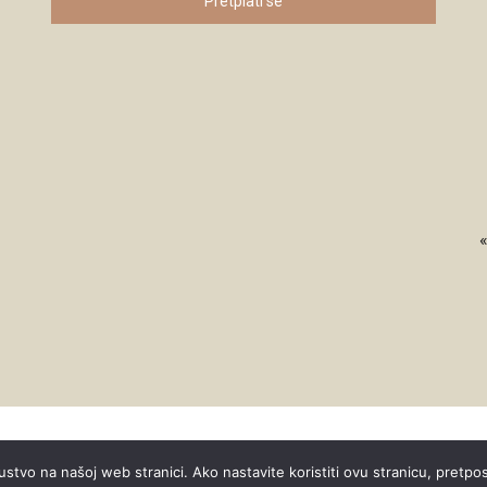
Pretplati se
«
ustvo na našoj web stranici. Ako nastavite koristiti ovu stranicu, pretpo