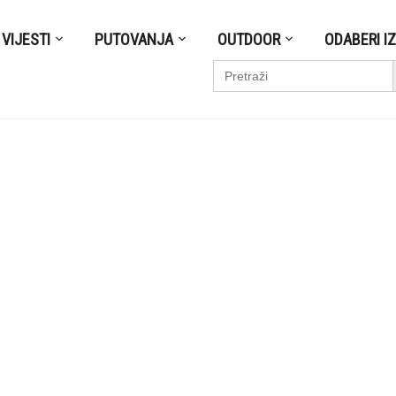
VIJESTI
PUTOVANJA
OUTDOOR
ODABERI I
S
Search
for: