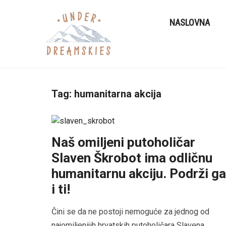
NASLOVNA
Tag:
humanitarna akcija
Naš omiljeni putoholičar
Slaven Škrobot ima odličnu
humanitarnu akciju. Podrži ga
i ti!
Čini se da ne postoji nemoguće za jednog od
najomiljenijih hrvatskih putoholičara Slavena