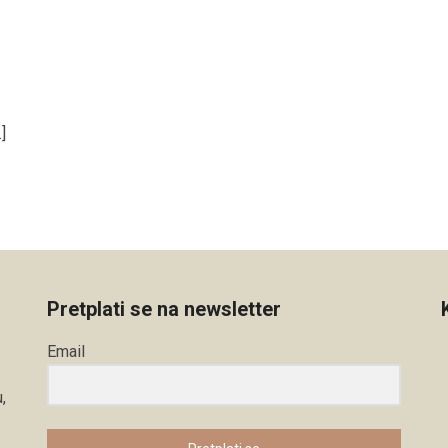
]
Pretplati se na newsletter
Email
,