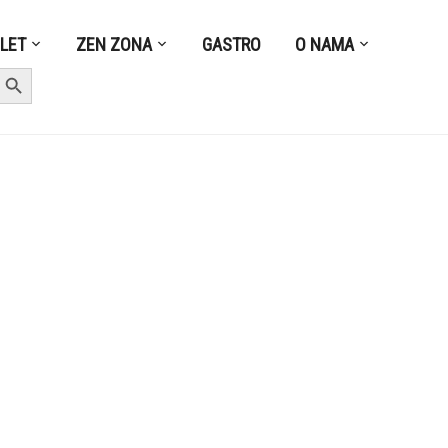
ZLET
ZEN ZONA
GASTRO
O NAMA
earch Button