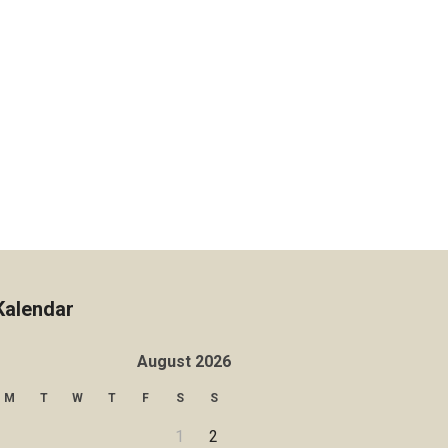
Kalendar
August 2026
M
T
W
T
F
S
S
1
2