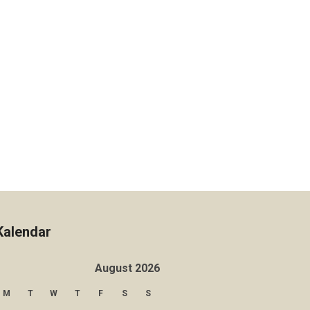
Kalendar
August 2026
M
T
W
T
F
S
S