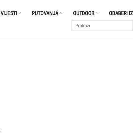
VIJESTI
PUTOVANJA
OUTDOOR
ODABERI I
S
Search
for:
i