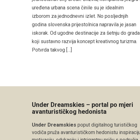
uređena urbana scena činile su je idealnim
izborom za jednodnevni izlet. No posljednjih
godina slovenska prijestolnica napravila je jasan
iskorak. Od ugodne destinacije za šetnju do grada
koji sustavno razvija koncept kreativnog turizma.
Potvrda takvog […]
Under Dreamskies – portal po mjeri
avanturističkog hedonista
Under Dreamskies
poput digitalnog turističkog
vodiča pruža avanturističkom hedonistu inspiraciju
motivaciju, edukaciju i intrigantnu priču s područja