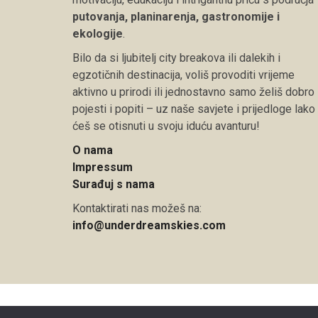
putovanja, planinarenja, gastronomije i
ekologije
.
Bilo da si ljubitelj city breakova ili dalekih i
egzotičnih destinacija, voliš provoditi vrijeme
aktivno u prirodi ili jednostavno samo želiš dobro
pojesti i popiti – uz naše savjete i prijedloge lako
ćeš se otisnuti u svoju iduću avanturu!
O nama
Impressum
Surađuj s nama
Kontaktirati nas možeš na:
info@underdreamskies.com
Copyright © 2026 Under Dreamskies