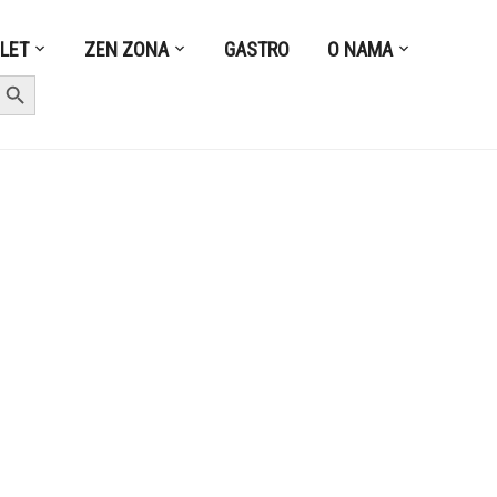
ZLET
ZEN ZONA
GASTRO
O NAMA
earch Button