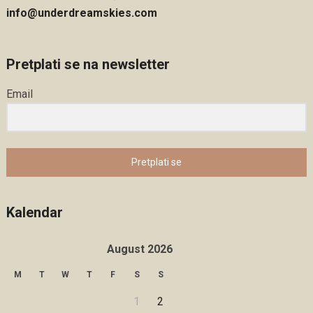
info@underdreamskies.com
Pretplati se na newsletter
Email
Pretplati se
Kalendar
August 2026
M
T
W
T
F
S
S
1
2