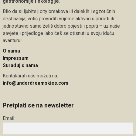
gastronomije i ekologije
.
Bilo da si ljubitelj city breakova ili dalekih i egzotičnih
destinacija, voliš provoditi vrijeme aktivno u prirodi ili
jednostavno samo želiš dobro pojesti i popiti – uz naše
savjete i prijedloge lako ćeš se otisnuti u svoju iduću
avanturu!
O nama
Impressum
Surađuj s nama
Kontaktirati nas možeš na:
info@underdreamskies.com
Pretplati se na newsletter
Email