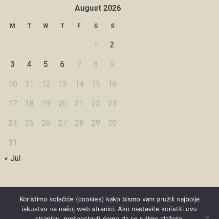
August 2026
M
T
W
T
F
S
S
1
2
3
4
5
6
7
8
9
10
11
12
13
14
15
16
17
18
19
20
21
22
23
24
25
26
27
28
29
30
31
« Jul
Koristimo kolačiće (cookies) kako bismo vam pružili najbolje
iskustvo na našoj web stranici. Ako nastavite koristiti ovu
Copyright © 2026 Under Dreamskies
stranicu, pretpostavit ćemo da se s time slažete.