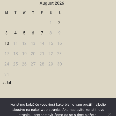
August 2026
M
T
W
T
F
S
S
1
2
3
4
5
6
7
8
9
10
11
12
13
14
15
16
17
18
19
20
21
22
23
24
25
26
27
28
29
30
31
« Jul
Koristimo kolačiće (cookies) kako bismo vam pružili najbolje
iskustvo na našoj web stranici. Ako nastavite koristiti ovu
Copyright © 2026 Under Dreamskies
stranicu, pretpostavit ćemo da se s time slažete.