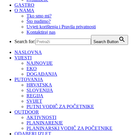
GASTRO
O NAMA
Tko smo mi?
Što nudimo?
Uvjeti korištenja i Pravila privatnosti
Kontaktiraj nas
Search for:
Search Button
NASLOVNA
VIJESTI
NAJNOVIJE
EKO
DOGAĐANJA
PUTOVANJA
HRVATSKA
SLOVENIJA
REGIJA
SVIJET
PUTNI VODIČ ZA POČETNIKE
OUTDOOR
AKTIVNOSTI
PLANINARENJE
PLANINARSKI VODIČ ZA POČETNIKE
ODABERI IZLET