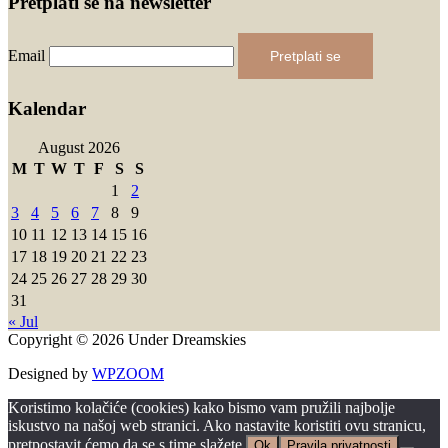
Pretplati se na newsletter
Email
Pretplati se
Kalendar
August 2026
M
T
W
T
F
S
S
1
2
3
4
5
6
7
8
9
10
11
12
13
14
15
16
17
18
19
20
21
22
23
24
25
26
27
28
29
30
31
« Jul
Copyright © 2026 Under Dreamskies
Designed by
WPZOOM
Koristimo kolačiće (cookies) kako bismo vam pružili najbolje
iskustvo na našoj web stranici. Ako nastavite koristiti ovu stranicu,
pretpostavit ćemo da se s time slažete.
Ok
Pravila privatnosti