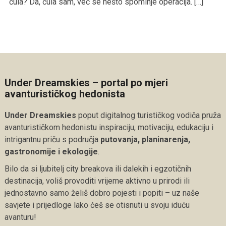
čula? Da, čula sam, već se nešto spominje operacija. […]
Under Dreamskies – portal po mjeri
avanturističkog hedonista
Under Dreamskies
poput digitalnog turističkog vodiča pruža
avanturističkom hedonistu inspiraciju, motivaciju, edukaciju i
intrigantnu priču s područja
putovanja, planinarenja,
gastronomije i ekologije
.
Bilo da si ljubitelj city breakova ili dalekih i egzotičnih
destinacija, voliš provoditi vrijeme aktivno u prirodi ili
jednostavno samo želiš dobro pojesti i popiti – uz naše
savjete i prijedloge lako ćeš se otisnuti u svoju iduću
avanturu!