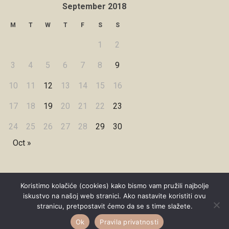
September 2018
M
T
W
T
F
S
S
1
2
3
4
5
6
7
8
9
10
11
12
13
14
15
16
17
18
19
20
21
22
23
24
25
26
27
28
29
30
Oct »
Koristimo kolačiće (cookies) kako bismo vam pružili najbolje
iskustvo na našoj web stranici. Ako nastavite koristiti ovu
Copyright © 2026 Under Dreamskies
stranicu, pretpostavit ćemo da se s time slažete.
Designed by
WPZOOM
Ok
Pravila privatnosti