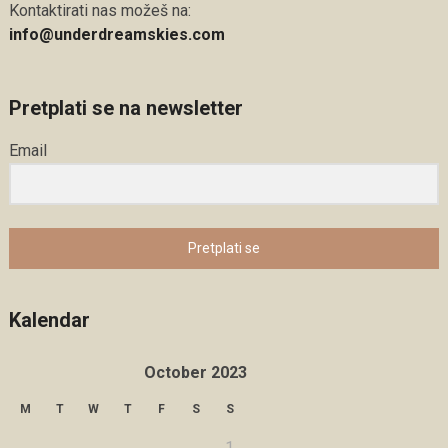
Kontaktirati nas možeš na:
info@underdreamskies.com
Pretplati se na newsletter
Email
Pretplati se
Kalendar
October 2023
M
T
W
T
F
S
S
1