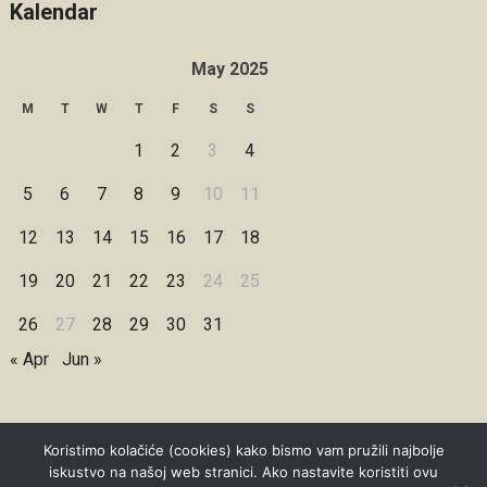
Kalendar
May 2025
M
T
W
T
F
S
S
1
2
3
4
5
6
7
8
9
10
11
12
13
14
15
16
17
18
19
20
21
22
23
24
25
26
27
28
29
30
31
« Apr
Jun »
Koristimo kolačiće (cookies) kako bismo vam pružili najbolje
iskustvo na našoj web stranici. Ako nastavite koristiti ovu
Copyright © 2026 Under Dreamskies