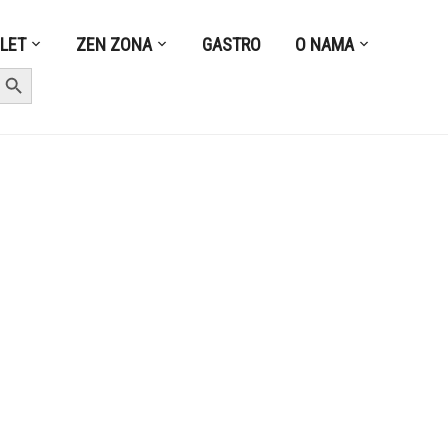
ZLET
ZEN ZONA
GASTRO
O NAMA
earch Button