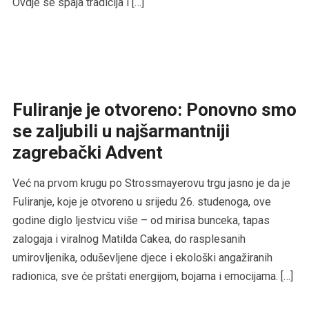
Ovdje se spaja tradicija i […]
Fuliranje je otvoreno: Ponovno smo
se zaljubili u najšarmantniji
zagrebački Advent
Već na prvom krugu po Strossmayerovu trgu jasno je da je
Fuliranje, koje je otvoreno u srijedu 26. studenoga, ove
godine diglo ljestvicu više – od mirisa bunceka, tapas
zalogaja i viralnog Matilda Cakea, do rasplesanih
umirovljenika, oduševljene djece i ekološki angažiranih
radionica, sve će prštati energijom, bojama i emocijama. […]