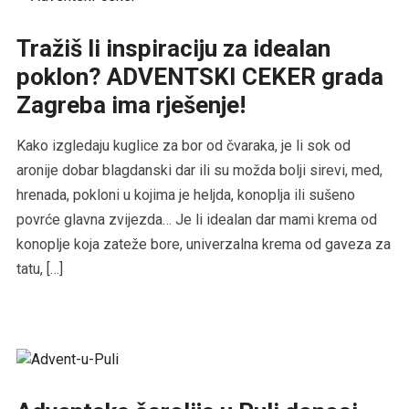
Tražiš li inspiraciju za idealan
poklon? ADVENTSKI CEKER grada
Zagreba ima rješenje!
Kako izgledaju kuglice za bor od čvaraka, je li sok od
aronije dobar blagdanski dar ili su možda bolji sirevi, med,
hrenada, pokloni u kojima je heljda, konoplja ili sušeno
povrće glavna zvijezda… Je li idealan dar mami krema od
konoplje koja zateže bore, univerzalna krema od gaveza za
tatu, […]