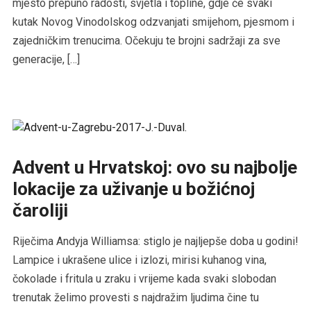
mjesto prepuno radosti, svjetla i topline, gdje će svaki
kutak Novog Vinodolskog odzvanjati smijehom, pjesmom i
zajedničkim trenucima. Očekuju te brojni sadržaji za sve
generacije, […]
Advent u Hrvatskoj: ovo su najbolje
lokacije za uživanje u božićnoj
čaroliji
Riječima Andyja Williamsa: stiglo je najljepše doba u godini!
Lampice i ukrašene ulice i izlozi, mirisi kuhanog vina,
čokolade i fritula u zraku i vrijeme kada svaki slobodan
trenutak želimo provesti s najdražim ljudima čine tu