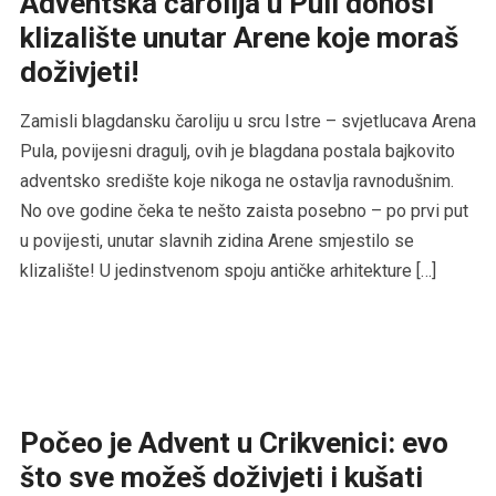
Adventska čarolija u Puli donosi
klizalište unutar Arene koje moraš
doživjeti!
Zamisli blagdansku čaroliju u srcu Istre – svjetlucava Arena
Pula, povijesni dragulj, ovih je blagdana postala bajkovito
adventsko središte koje nikoga ne ostavlja ravnodušnim.
No ove godine čeka te nešto zaista posebno – po prvi put
u povijesti, unutar slavnih zidina Arene smjestilo se
klizalište! U jedinstvenom spoju antičke arhitekture […]
Počeo je Advent u Crikvenici: evo
što sve možeš doživjeti i kušati