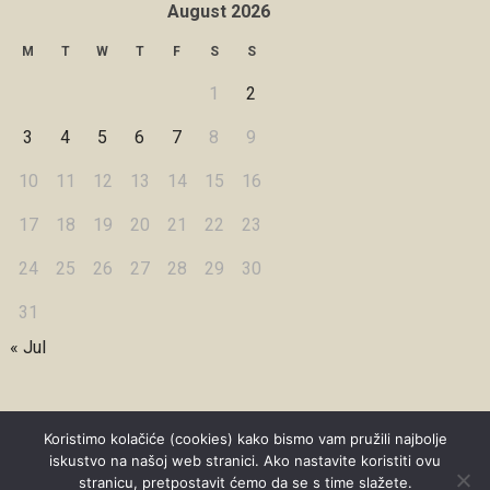
August 2026
M
T
W
T
F
S
S
1
2
3
4
5
6
7
8
9
10
11
12
13
14
15
16
17
18
19
20
21
22
23
24
25
26
27
28
29
30
31
« Jul
Koristimo kolačiće (cookies) kako bismo vam pružili najbolje
iskustvo na našoj web stranici. Ako nastavite koristiti ovu
Copyright © 2026 Under Dreamskies
stranicu, pretpostavit ćemo da se s time slažete.