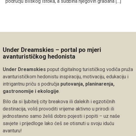
području Bliskog istoka, a sudbina njegovih građana […]
Under Dreamskies – portal po mjeri
avanturističkog hedonista
Under Dreamskies
poput digitalnog turističkog vodiča pruža
avanturističkom hedonistu inspiraciju, motivaciju, edukaciju i
intrigantnu priču s područja
putovanja, planinarenja,
gastronomije i ekologije
.
Bilo da si ljubitelj city breakova ili dalekih i egzotičnih
destinacija, voliš provoditi vrijeme aktivno u prirodi ili
jednostavno samo želiš dobro pojesti i popiti – uz naše
savjete i prijedloge lako ćeš se otisnuti u svoju iduću
avanturu!