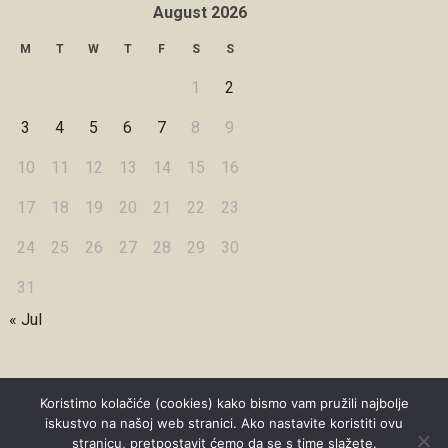
August 2026
M
T
W
T
F
S
S
1
2
3
4
5
6
7
8
9
10
11
12
13
14
15
16
17
18
19
20
21
22
23
24
25
26
27
28
29
30
31
« Jul
Koristimo kolačiće (cookies) kako bismo vam pružili najbolje
iskustvo na našoj web stranici. Ako nastavite koristiti ovu
Copyright © 2026 Under Dreamskies
stranicu, pretpostavit ćemo da se s time slažete.