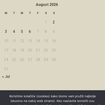
August 2026
M
T
W
T
F
S
S
1
2
3
4
5
6
7
8
9
10
11
12
13
14
15
16
17
18
19
20
21
22
23
24
25
26
27
28
29
30
31
« Jul
Koristimo kolačiće (cookies) kako bismo vam pružili najbolje
iskustvo na našoj web stranici. Ako nastavite koristiti ovu
Copyright © 2026 Under Dreamskies