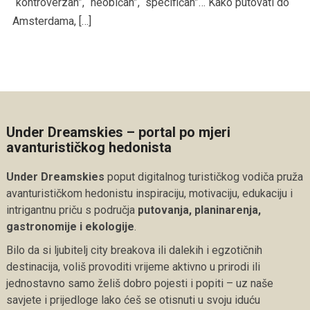
“kontroverzan”, “neobičan”, “specifičan”… Kako putovati do
Amsterdama, […]
Under Dreamskies – portal po mjeri
avanturističkog hedonista
Under Dreamskies
poput digitalnog turističkog vodiča pruža
avanturističkom hedonistu inspiraciju, motivaciju, edukaciju i
intrigantnu priču s područja
putovanja, planinarenja,
gastronomije i ekologije
.
Bilo da si ljubitelj city breakova ili dalekih i egzotičnih
destinacija, voliš provoditi vrijeme aktivno u prirodi ili
jednostavno samo želiš dobro pojesti i popiti – uz naše
savjete i prijedloge lako ćeš se otisnuti u svoju iduću