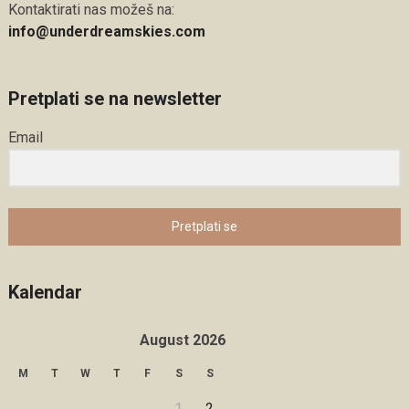
Kontaktirati nas možeš na:
info@underdreamskies.com
Pretplati se na newsletter
Email
Pretplati se
Kalendar
August 2026
M
T
W
T
F
S
S
1
2