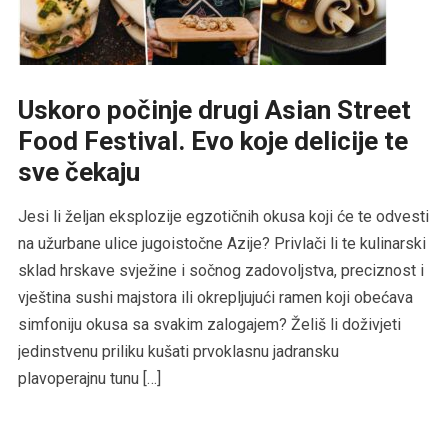
Uskoro počinje drugi Asian Street
Food Festival. Evo koje delicije te
sve čekaju
Jesi li željan eksplozije egzotičnih okusa koji će te odvesti
na užurbane ulice jugoistočne Azije? Privlači li te kulinarski
sklad hrskave svježine i sočnog zadovoljstva, preciznost i
vještina sushi majstora ili okrepljujući ramen koji obećava
simfoniju okusa sa svakim zalogajem? Želiš li doživjeti
jedinstvenu priliku kušati prvoklasnu jadransku
plavoperajnu tunu […]