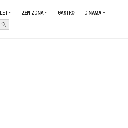
ZLET
ZEN ZONA
GASTRO
O NAMA
earch Button