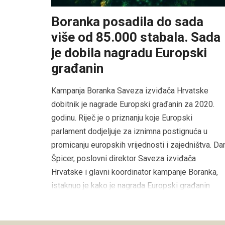
Boranka posadila do sada
više od 85.000 stabala. Sada
je dobila nagradu Europski
građanin
Kampanja Boranka Saveza izviđača Hrvatske
dobitnik je nagrade Europski građanin za 2020.
godinu. Riječ je o priznanju koje Europski
parlament dodjeljuje za iznimna postignuća u
promicanju europskih vrijednosti i zajedništva. Da
Špicer, poslovni direktor Saveza izviđača
Hrvatske i glavni koordinator kampanje Boranka,
istaknuo je kako je nagrada Europski građanin
velika […]