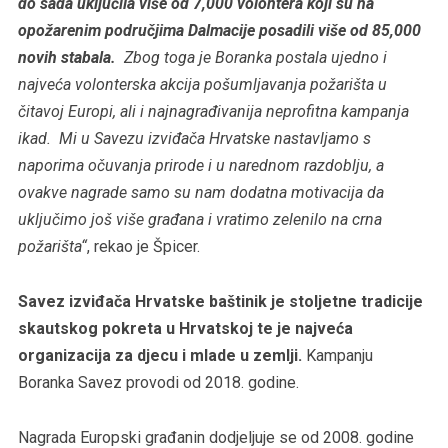
do sada uključila više od 7,000 volontera koji su na
opožarenim područjima Dalmacije posadili više od 85,000
novih stabala.
Zbog toga je Boranka postala ujedno i
najveća volonterska akcija pošumljavanja požarišta u
čitavoj Europi, ali i najnagrađivanija neprofitna kampanja
ikad. Mi u Savezu izviđača Hrvatske nastavljamo s
naporima očuvanja prirode i u narednom razdoblju, a
ovakve nagrade samo su nam dodatna motivacija da
uključimo još više građana i vratimo zelenilo na crna
požarišta“
, rekao je Špicer.
Savez izviđača Hrvatske baštinik je stoljetne tradicije
skautskog pokreta u Hrvatskoj te je najveća
organizacija za djecu i mlade u zemlji.
Kampanju
Boranka Savez provodi od 2018. godine.
Nagrada Europski građanin dodjeljuje se od 2008. godine