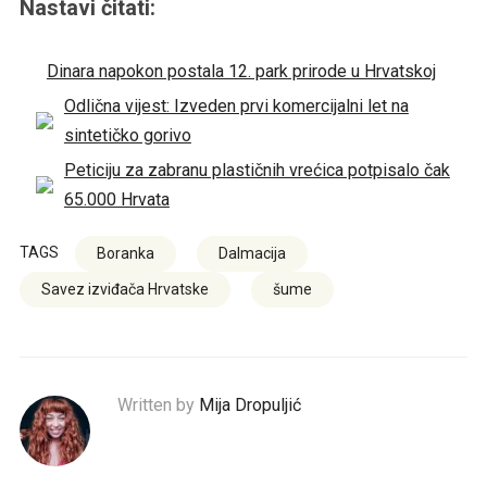
Nastavi čitati:
Dinara napokon postala 12. park prirode u Hrvatskoj
Odlična vijest: Izveden prvi komercijalni let na
sintetičko gorivo
Peticiju za zabranu plastičnih vrećica potpisalo čak
65.000 Hrvata
TAGS
Boranka
Dalmacija
Savez izviđača Hrvatske
šume
Written by
Mija Dropuljić