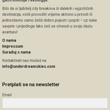
gastronomije i ekologije
.
Bilo da si ljubitelj city breakova ili dalekih i egzotičnih
destinacija, voliš provoditi vrijeme aktivno u prirodi ili
jednostavno samo želiš dobro pojesti i popiti – uz naše
savjete i prijedloge lako ćeš se otisnuti u svoju iduću
avanturu!
O nama
Impressum
Surađuj s nama
Kontaktirati nas možeš na:
info@underdreamskies.com
Pretplati se na newsletter
Email