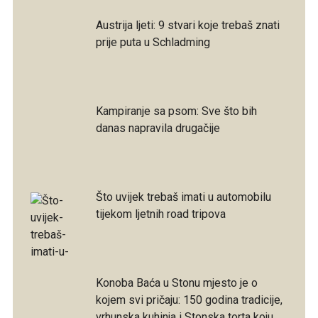
Austrija ljeti: 9 stvari koje trebaš znati
prije puta u Schladming
Kampiranje sa psom: Sve što bih
danas napravila drugačije
Što uvijek trebaš imati u automobilu
tijekom ljetnih road tripova
Konoba Baća u Stonu mjesto je o
kojem svi pričaju: 150 godina tradicije,
vrhunska kuhinja i Stonska torta koju