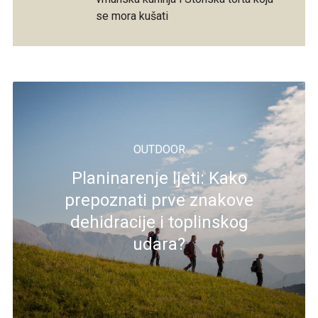
se mora kušati
OUTDOOR
Planinarenje ljeti: Kako
prepoznati prve znakove
dehidracije i toplinskog
udara?