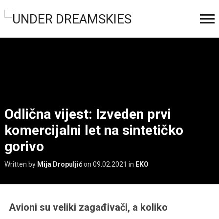
Odlična vijest: Izveden prvi
komercijalni let na sintetičko
gorivo
Written by
Mija Dropuljić
on
09.02.2021
in
EKO
Avioni su veliki zagađivači, a koliko