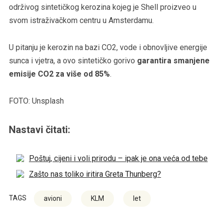
održivog sintetičkog kerozina kojeg je Shell proizveo u
svom istraživačkom centru u Amsterdamu.
U pitanju je kerozin na bazi CO2, vode i obnovljive energije
sunca i vjetra, a ovo sintetičko gorivo
garantira smanjene
emisije CO2 za više od 85%
.
FOTO: Unsplash
Nastavi čitati:
Poštuj, cijeni i voli prirodu – ipak je ona veća od tebe
Zašto nas toliko iritira Greta Thunberg?
TAGS
avioni
KLM
let