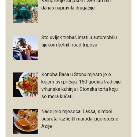
Kampiranje sa psom: Sve što bih
danas napravila drugačije
Što uvijek trebaš imati u automobilu
tijekom ljetnih road tripova
Konoba Baća u Stonu mjesto je o
kojem svi pričaju: 150 godina tradicije,
vrhunska kuhinja i Stonska torta koju
se mora kušati
Naše jelo mjeseca: Laksa, simbol
susreta različitih naroda jugoistočne
Azije