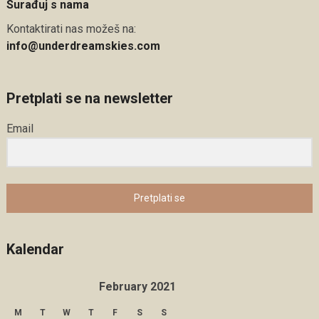
Surađuj s nama
Kontaktirati nas možeš na:
info@underdreamskies.com
Pretplati se na newsletter
Email
Pretplati se
Kalendar
February 2021
M
T
W
T
F
S
S