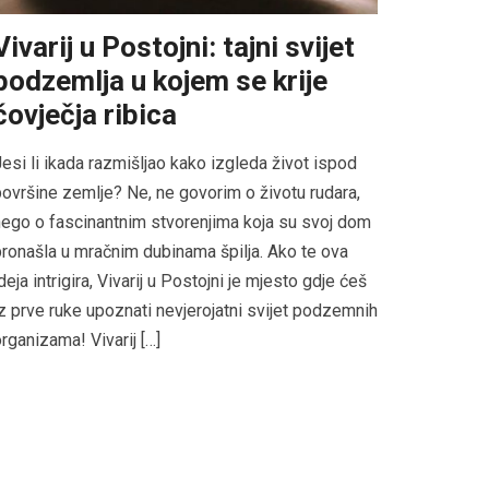
Vivarij u Postojni: tajni svijet
podzemlja u kojem se krije
čovječja ribica
esi li ikada razmišljao kako izgleda život ispod
ovršine zemlje? Ne, ne govorim o životu rudara,
ego o fascinantnim stvorenjima koja su svoj dom
ronašla u mračnim dubinama špilja. Ako te ova
deja intrigira, Vivarij u Postojni je mjesto gdje ćeš
z prve ruke upoznati nevjerojatni svijet podzemnih
rganizama! Vivarij […]