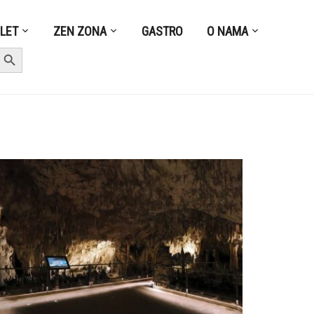
ZLET
ZEN ZONA
GASTRO
O NAMA
earch Button