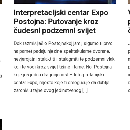
Interpretacijski centar Expo
Postojna: Putovanje kroz
čudesni podzemni svijet
Dok razmišljaš o Postojnskoj jami, sigurno ti prvo
J
na pamet padaju njezine spektakularne dvorane,
p
nevjerojatni stalaktiti i stalagmiti te podzemni vlak
n
a
koji te vodi kroz svijet tišine i tame. No, Postojna
p
krije još jednu dragocjenost – Interpretacijski
i
ti
centar Expo, mjesto koje ti omogućuje da dublje
i
zaroniš u tajne ovog jedinstvenog […]
o
e