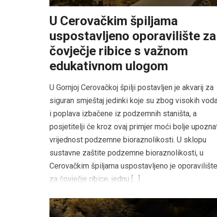
U Cerovačkim špiljama
uspostavljeno oporavilište za
čovječje ribice s važnom
edukativnom ulogom
U Gornjoj Cerovačkoj špilji postavljen je akvarij za
siguran smještaj jedinki koje su zbog visokih vod
i poplava izbačene iz podzemnih staništa, a
posjetitelji će kroz ovaj primjer moći bolje upozna
vrijednost podzemne bioraznolikosti. U sklopu
sustavne zaštite podzemne bioraznolikosti, u
Cerovačkim špiljama uspostavljeno je oporavilišt
za čovječje ribice, jednu […]