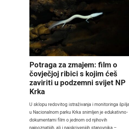
Potraga za zmajem: film o
čovječjoj ribici s kojim ćeš
zaviriti u podzemni svijet NP
Krka
U sklopu redovitog istraživanja i monitoringa špilj
u Nacionalnom parku Krka snimljen je edukativno-
dokumentarni film o jednom od njihovih
najpoznatijih, ali i najskrivenijih stanovnika –