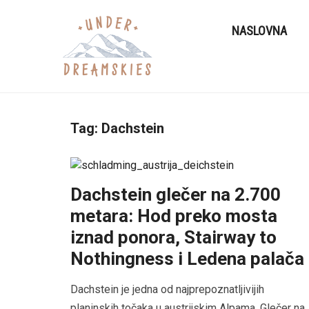
NASLOVNA
Tag:
Dachstein
Dachstein glečer na 2.700
metara: Hod preko mosta
iznad ponora, Stairway to
Nothingness i Ledena palača
Dachstein je jedna od najprepoznatljivijih
planinskih točaka u austrijskim Alpama. Glečer na