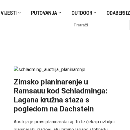
VIJESTI
PUTOVANJA
OUTDOOR
ODABERI I
S
Search
for:
Zimsko planinarenje u
Ramsauu kod Schladminga:
Lagana kružna staza s
pogledom na Dachstein
Austrija je pravi planinarski raj. Tu te čekaju ozbiljni
planinarski izazovi, ali i brojne lagane i tehnički