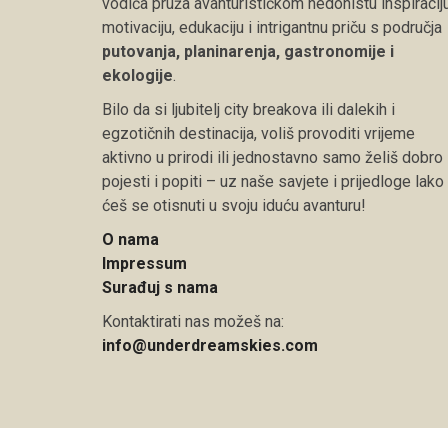
vodiča pruža avanturističkom hedonistu inspiraciju
motivaciju, edukaciju i intrigantnu priču s područja
putovanja, planinarenja, gastronomije i
ekologije
.
Bilo da si ljubitelj city breakova ili dalekih i
egzotičnih destinacija, voliš provoditi vrijeme
aktivno u prirodi ili jednostavno samo želiš dobro
pojesti i popiti – uz naše savjete i prijedloge lako
ćeš se otisnuti u svoju iduću avanturu!
O nama
Impressum
Surađuj s nama
Kontaktirati nas možeš na:
info@underdreamskies.com