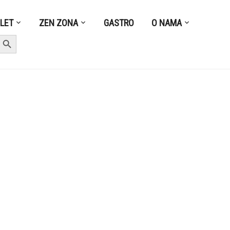
ZLET
ZEN ZONA
GASTRO
O NAMA
earch Button