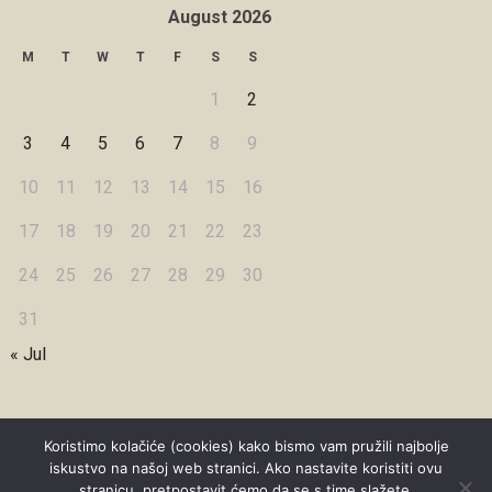
August 2026
M
T
W
T
F
S
S
1
2
3
4
5
6
7
8
9
10
11
12
13
14
15
16
17
18
19
20
21
22
23
24
25
26
27
28
29
30
31
« Jul
Koristimo kolačiće (cookies) kako bismo vam pružili najbolje
iskustvo na našoj web stranici. Ako nastavite koristiti ovu
Copyright © 2026 Under Dreamskies
stranicu, pretpostavit ćemo da se s time slažete.