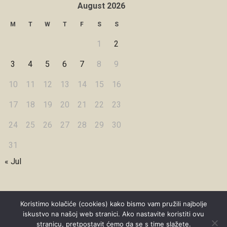
August 2026
M
T
W
T
F
S
S
1
2
3
4
5
6
7
8
9
10
11
12
13
14
15
16
17
18
19
20
21
22
23
24
25
26
27
28
29
30
31
« Jul
Koristimo kolačiće (cookies) kako bismo vam pružili najbolje
iskustvo na našoj web stranici. Ako nastavite koristiti ovu
Copyright © 2026 Under Dreamskies
stranicu, pretpostavit ćemo da se s time slažete.