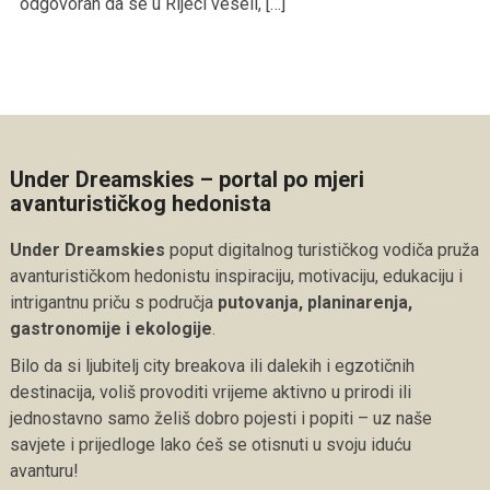
odgovoran da se u Rijeci veseli, […]
Under Dreamskies – portal po mjeri
avanturističkog hedonista
Under Dreamskies
poput digitalnog turističkog vodiča pruža
avanturističkom hedonistu inspiraciju, motivaciju, edukaciju i
intrigantnu priču s područja
putovanja, planinarenja,
gastronomije i ekologije
.
Bilo da si ljubitelj city breakova ili dalekih i egzotičnih
destinacija, voliš provoditi vrijeme aktivno u prirodi ili
jednostavno samo želiš dobro pojesti i popiti – uz naše
savjete i prijedloge lako ćeš se otisnuti u svoju iduću
avanturu!