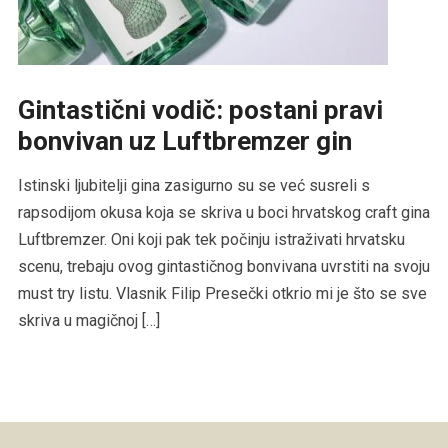
Gintastični vodič: postani pravi
bonvivan uz Luftbremzer gin
Istinski ljubitelji gina zasigurno su se već susreli s
rapsodijom okusa koja se skriva u boci hrvatskog craft gina
Luftbremzer. Oni koji pak tek počinju istraživati hrvatsku
scenu, trebaju ovog gintastičnog bonvivana uvrstiti na svoju
must try listu. Vlasnik Filip Presečki otkrio mi je što se sve
skriva u magičnoj […]