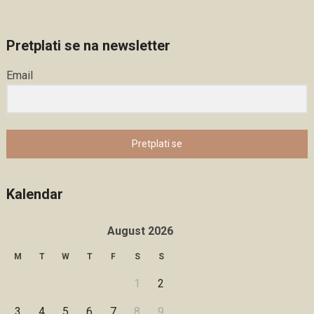
Pretplati se na newsletter
Email
Pretplati se
Kalendar
August 2026
M
T
W
T
F
S
S
1
2
3
4
5
6
7
8
9