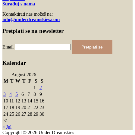
Surađuj s nama
Kontaktirati nas možeš na:
info@underdreamskies.com
Pretplati se na newsletter
Email
Pretplati se
Kalendar
August 2026
M
T
W
T
F
S
S
1
2
3
4
5
6
7
8
9
10
11
12
13
14
15
16
17
18
19
20
21
22
23
24
25
26
27
28
29
30
31
« Jul
Copyright © 2026 Under Dreamskies