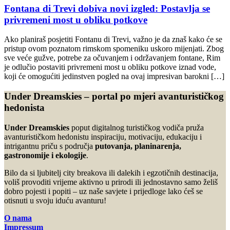
Fontana di Trevi dobiva novi izgled: Postavlja se
privremeni most u obliku potkove
Ako planiraš posjetiti Fontanu di Trevi, važno je da znaš kako će se
pristup ovom poznatom rimskom spomeniku uskoro mijenjati. Zbog
sve veće gužve, potrebe za očuvanjem i održavanjem fontane, Rim
je odlučio postaviti privremeni most u obliku potkove iznad vode,
koji će omogućiti jedinstven pogled na ovaj impresivan barokni […]
Under Dreamskies – portal po mjeri avanturističkog
hedonista
Under Dreamskies
poput digitalnog turističkog vodiča pruža
avanturističkom hedonistu inspiraciju, motivaciju, edukaciju i
intrigantnu priču s područja
putovanja, planinarenja,
gastronomije i ekologije
.
Bilo da si ljubitelj city breakova ili dalekih i egzotičnih destinacija,
voliš provoditi vrijeme aktivno u prirodi ili jednostavno samo želiš
dobro pojesti i popiti – uz naše savjete i prijedloge lako ćeš se
otisnuti u svoju iduću avanturu!
O nama
Impressum