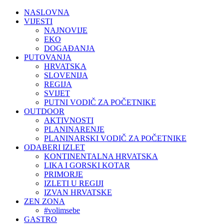
NASLOVNA
VIJESTI
NAJNOVIJE
EKO
DOGAĐANJA
PUTOVANJA
HRVATSKA
SLOVENIJA
REGIJA
SVIJET
PUTNI VODIČ ZA POČETNIKE
OUTDOOR
AKTIVNOSTI
PLANINARENJE
PLANINARSKI VODIČ ZA POČETNIKE
ODABERI IZLET
KONTINENTALNA HRVATSKA
LIKA I GORSKI KOTAR
PRIMORJE
IZLETI U REGIJI
IZVAN HRVATSKE
ZEN ZONA
#volimsebe
GASTRO