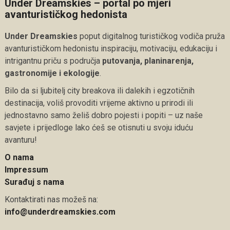
Under Dreamskies – portal po mjeri
avanturističkog hedonista
Under Dreamskies
poput digitalnog turističkog vodiča pruža
avanturističkom hedonistu inspiraciju, motivaciju, edukaciju i
intrigantnu priču s područja
putovanja, planinarenja,
gastronomije i ekologije
.
Bilo da si ljubitelj city breakova ili dalekih i egzotičnih
destinacija, voliš provoditi vrijeme aktivno u prirodi ili
jednostavno samo želiš dobro pojesti i popiti – uz naše
savjete i prijedloge lako ćeš se otisnuti u svoju iduću
avanturu!
O nama
Impressum
Surađuj s nama
Kontaktirati nas možeš na:
info@underdreamskies.com