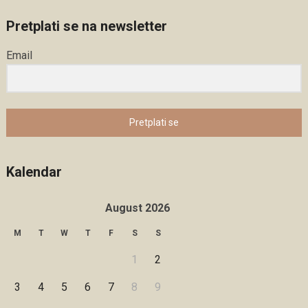
Pretplati se na newsletter
Email
Pretplati se
Kalendar
August 2026
M
T
W
T
F
S
S
1
2
3
4
5
6
7
8
9