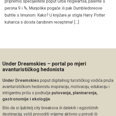
pripremiš specijalitete poput Grba Hogwartsa, palente s
perona 9 i ¾, Munjolike pogače ili pak Dumbledoreove
buhtle s limunom. Kako? U knjižare je stigla Harry Potter
kuharica s doista čarobnim receptima! […]
Under Dreamskies – portal po mjeri
avanturističkog hedonista
Under Dreamskies
poput digitalnog turističkog vodiča pruža
avanturističkom hedonistu inspiraciju, motivaciju, edukaciju i
intrigantnu priču s područja
putovanja, planinarenja,
gastronomije i ekologije
.
Bilo da si ljubitelj city breakova ili dalekih i egzotičnih
destinacija, voliš provoditi vrijeme aktivno u prirodi ili