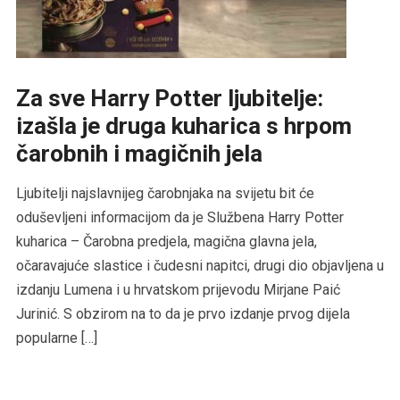
Za sve Harry Potter ljubitelje:
izašla je druga kuharica s hrpom
čarobnih i magičnih jela
Ljubitelji najslavnijeg čarobnjaka na svijetu bit će
oduševljeni informacijom da je Službena Harry Potter
kuharica – Čarobna predjela, magična glavna jela,
očaravajuće slastice i čudesni napitci, drugi dio objavljena u
izdanju Lumena i u hrvatskom prijevodu Mirjane Paić
Jurinić. S obzirom na to da je prvo izdanje prvog dijela
popularne […]