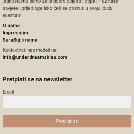
jednostavno samo želiš dobro pojesti i popiti – uz naše
savjete i prijedloge lako ćeš se otisnuti u svoju iduću
avanturu!
O nama
Impressum
Surađuj s nama
Kontaktirati nas možeš na:
info@underdreamskies.com
Pretplati se na newsletter
Email
Pretplati se