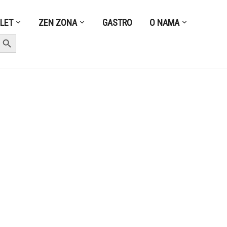
ZLET
ZEN ZONA
GASTRO
O NAMA
earch Button