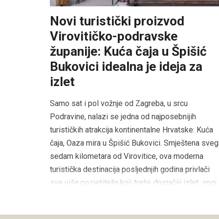
Novi turistički proizvod
Virovitičko-podravske
županije: Kuća čaja u Špišić
Bukovici idealna je ideja za
izlet
Samo sat i pol vožnje od Zagreba, u srcu
Podravine, nalazi se jedna od najposebnijih
turističkih atrakcija kontinentalne Hrvatske: Kuća
čaja, Oaza mira u Špišić Bukovici. Smještena sveg
sedam kilometara od Virovitice, ova moderna
turistička destinacija posljednjih godina privlači
sve više posjetitelja koji traže drugačiji izlet, spoj
prirode, edukacije i […]