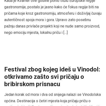
Kada je Kvarner ove godine ponio titulu Europske regije
gastronomije, postalo je jasno kako će fokus regije biti na
pričama koje kroz gastronomiju, atmosferu i doživljaj čuvaju
autentičnost spoja mora i gora. Upravo zato posebnu
pažnju danas privlače projekti koji ne nude samo proizvod,
nego emociju mjesta, lokalnu priču i […]
Festival zbog kojeg ideš u Vinodol:
otkrivamo zašto svi pričaju o
bribirskom prisnacu
Jedan korak od mora i dva od snijega nalazi se Vinodolska
općina. Destinacija s četiri mjesta koja pričaju priču o