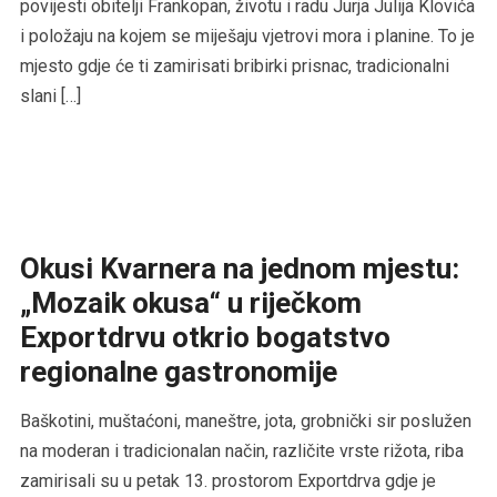
povijesti obitelji Frankopan, životu i radu Jurja Julija Klovića
i položaju na kojem se miješaju vjetrovi mora i planine. To je
mjesto gdje će ti zamirisati bribirki prisnac, tradicionalni
slani […]
Okusi Kvarnera na jednom mjestu:
„Mozaik okusa“ u riječkom
Exportdrvu otkrio bogatstvo
regionalne gastronomije
Baškotini, muštaćoni, maneštre, jota, grobnički sir poslužen
na moderan i tradicionalan način, različite vrste rižota, riba
zamirisali su u petak 13. prostorom Exportdrva gdje je