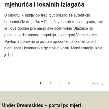
mjehurića i lokalnih izlagača
U subotu, 7. lipnja, po treći put održao se autentični
hedonistički događaj – Pjenušavi doručak u vinogradu, koji
je i ove godine premašio sva očekivanja. Ulaznice su
planule i prije samog događaja, a vinograd Vinske kuće
Pavlomir ponovno je postao epicentar užitka, vrhunskih
pjenušaca i kvarnerske gostoljubivosti. Manifestacija, koja
je […]
1
2
3
4
Next →
Under Dreamskies – portal po mjeri