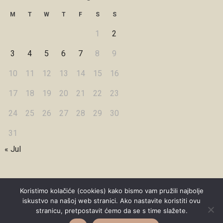
M
T
W
T
F
S
S
1
2
3
4
5
6
7
8
9
10
11
12
13
14
15
16
17
18
19
20
21
22
23
24
25
26
27
28
29
30
31
« Jul
Koristimo kolačiće (cookies) kako bismo vam pružili najbolje
iskustvo na našoj web stranici. Ako nastavite koristiti ovu
Copyright © 2026 Under Dreamskies
stranicu, pretpostavit ćemo da se s time slažete.
Designed by
WPZOOM