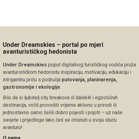
Under Dreamskies – portal po mjeri
avanturističkog hedonista
Under Dreamskies
poput digitalnog turističkog vodiča pruža
avanturističkom hedonistu inspiraciju, motivaciju, edukaciju i
intrigantnu priču s područja
putovanja, planinarenja,
gastronomije i ekologije
.
Bilo da si ljubitelj city breakova ili dalekih i egzotičnih
destinacija, voliš provoditi vrijeme aktivno u prirodi ili
jednostavno samo želiš dobro pojesti i popiti – uz naše
savjete i prijedloge lako ćeš se otisnuti u svoju iduću
avanturu!
O nama