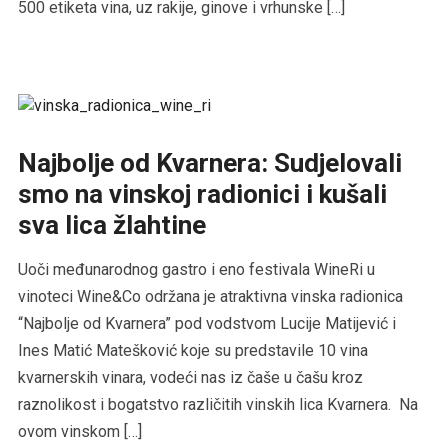
500 etiketa vina, uz rakije, ginove i vrhunske […]
Najbolje od Kvarnera: Sudjelovali
smo na vinskoj radionici i kušali
sva lica žlahtine
Uoči međunarodnog gastro i eno festivala WineRi u
vinoteci Wine&Co održana je atraktivna vinska radionica
“Najbolje od Kvarnera” pod vodstvom Lucije Matijević i
Ines Matić Matešković koje su predstavile 10 vina
kvarnerskih vinara, vodeći nas iz čaše u čašu kroz
raznolikost i bogatstvo različitih vinskih lica Kvarnera. Na
ovom vinskom […]